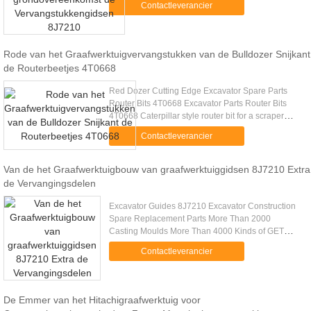
Contactleverancier
Excavator Spare Parts Guides ....
Rode van het Graafwerktuigvervangstukken van de Bulldozer Snijkant
de Routerbeetjes 4T0668
Red Dozer Cutting Edge Excavator Spare Parts
Router Bits 4T0668 Excavator Parts Router Bits
4T0668 Caterpillar style router bit for a scraper
Excavator Parts Router Bits 4T0668 A 406mm
Contactleverancier
Materiale HB500 B 41mm .....
Van de het Graafwerktuigbouw van graafwerktuiggidsen 8J7210 Extra
de Vervangingsdelen
Excavator Guides 8J7210 Excavator Construction
Spare Replacement Parts More Than 2000
Casting Moulds More Than 4000 Kinds of GET
Products Foundry For More Than 35 Years G.E.T.
Contactleverancier
For More Than 20 Years Our Main .....
De Emmer van het Hitachigraafwerktuig voor