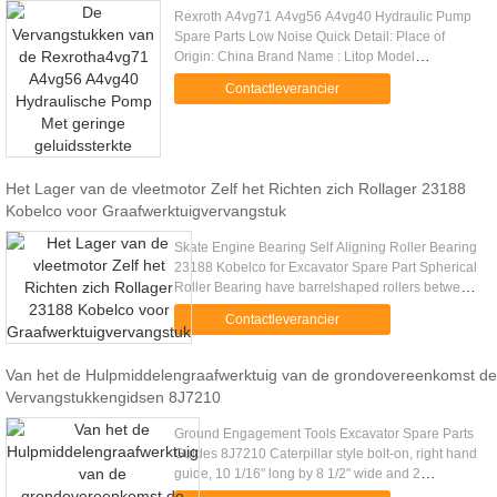
Rexroth A4vg71 A4vg56 A4vg40 Hydraulic Pump
Spare Parts Low Noise Quick Detail: Place of
Origin: China Brand Name : Litop Model
No:A4VG71 A4VG56 A4VG40 etc. Series:
Contactleverancier
A4VG28/A4VG40/A4VG56/A4VG71/A4VG90/A4VG125
Het Lager van de vleetmotor Zelf het Richten zich Rollager 23188
Kobelco voor Graafwerktuigvervangstuk
Skate Engine Bearing Self Aligning Roller Bearing
23188 Kobelco for Excavator Spare Part Spherical
Roller Bearing have barrelshaped rollers between
the inner ring, which has two raceways, and the
Contactleverancier
outerring ...
Van het de Hulpmiddelengraafwerktuig van de grondovereenkomst de
Vervangstukkengidsen 8J7210
Ground Engagement Tools Excavator Spare Parts
Guides 8J7210 Caterpillar style bolt-on, right hand
guide, 10 1/16" long by 8 1/2" wide and 2
1/4"Excavator Spare Parts Guides 8J7210