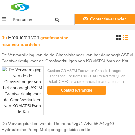
Contactleverancier
Producten
46
Producten
van
graafmachine
reserveonderdelen
De Vervaardiging van de de Chassishanger van het douanegb ASTM
Graafwerktuig voor de Graafwerktuigen van KOMATSU/van de Kat
Custom GB ASTM Excavator Chassis Hanger
Fabrication For Komatsu / Cat Excavators Quick
Detail: CMEC is a professional manufacturer in
Standard or Customer OEM steel structural
Contactleverancier
fabrication work manufacturing. .....
De Vervangstukken van de Rexrotha4vg71 A4vg56 A4vg40
Hydraulische Pomp Met geringe geluidssterkte