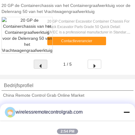
20 GP de Containerchassis van het Containergraafwerktuig voor de
Delenrang 50 van het Vrachtwagengraafwerktuig
20 GP Container Excavator Container Chassis For
Truck Excavator Parts Grade 50 Quick Detail:
CMEC is a professional manufacturer in Standard
or Customer OEM steel structural fabrication work
Contactleverancier
manufacturing. Big ...
1 / 5
Bedrijfsprofiel
China Remote Control Grab Online Market
Verified Leveranciers
wirelessremotecontrolgrab.com
Trust Seal
Verified Suplier
2:54 PM