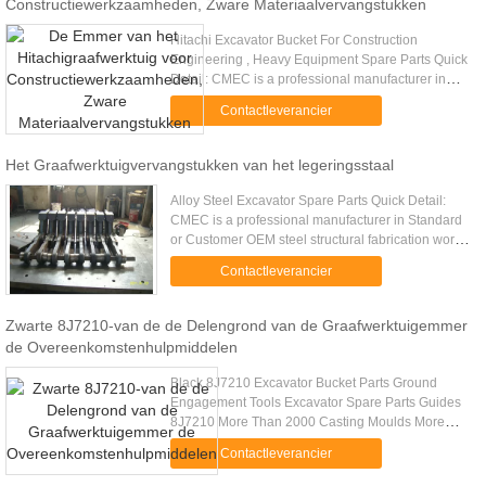
Constructiewerkzaamheden, Zware Materiaalvervangstukken
Hitachi Excavator Bucket For Construction
Engineering , Heavy Equipment Spare Parts Quick
Detail: CMEC is a professional manufacturer in
Standard or Custom OEM Machinery & Metal Work
Contactleverancier
manufacturing. Professional ...
Het Graafwerktuigvervangstukken van het legeringsstaal
Alloy Steel Excavator Spare Parts Quick Detail:
CMEC is a professional manufacturer in Standard
or Customer OEM steel structural fabrication work
manufacturing. Big customer long time cooperation
Contactleverancier
experience ...
Zwarte 8J7210-van de de Delengrond van de Graafwerktuigemmer
de Overeenkomstenhulpmiddelen
Black 8J7210 Excavator Bucket Parts Ground
Engagement Tools Excavator Spare Parts Guides
8J7210 More Than 2000 Casting Moulds More
Than 4000 Kinds of GET Products Our Main
Contactleverancier
Products: Excavator parts , Bucket ...