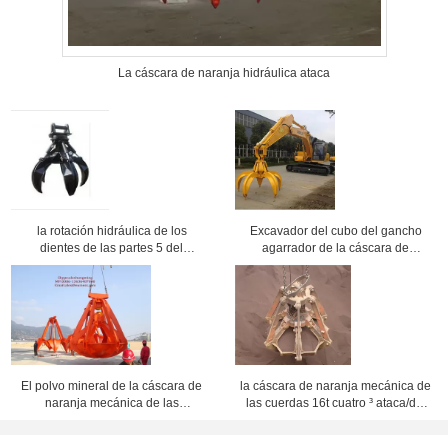
La cáscara de naranja hidráulica ataca
la rotación hidráulica de los
Excavador del cubo del gancho
dientes de las partes 5 del
agarrador de la cáscara de
excavador ataca el gancho
naranja que gira el gancho
agarrador de la cáscara de
agarrador hidráulico
naranja para el excavador
El polvo mineral de la cáscara de
la cáscara de naranja mecánica de
naranja mecánica de las
las cuerdas 16t cuatro ³ ataca/del
herramientas ataca/los ganchos
gancho agarrador los 5m para
agarradores para el cargamento
cargar el polvo mineral