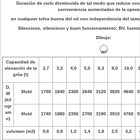
Duración de ciclo disminuida de tal modo que reduce cost
conveniencia aumentadas de la opera
en cualquier tolva buena del od con independencia del tam
Silencioso, silencioso y buen funcionamiento; BV, fuente
Dibujo:
Capacidad de
elevación de la
2,7
3,2
4,0
5,0
6,3
8,0
10,0
1
grúa (t)
D.
3fold
1700
1840
2300
2640
3120
3820
4640
5
W
(kil
ogr
am
4fold
1740
1880
2350
2700
3190
3910
4760
5
o)
volumen (m3)
0,6
0,8
1,0
1,4
1,9
2,5
3,2