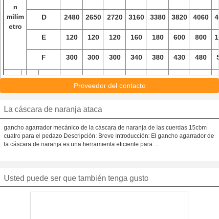
n
milím
D
2480
2650
2720
3160
3380
3820
4060
4
etro
E
120
120
120
160
180
600
800
1
F
300
300
300
340
380
430
480
Proveedor del contacto
La cáscara de naranja ataca
gancho agarrador mecánico de la cáscara de naranja de las cuerdas 15cbm
cuatro para el pedazo Descripción: Breve introducción: El gancho agarrador de
la cáscara de naranja es una herramienta eficiente para ...
Usted puede ser que también tenga gusto