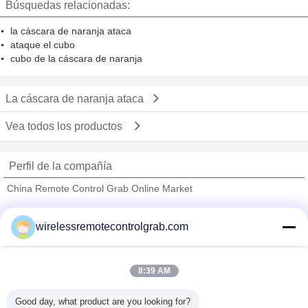
Búsquedas relacionadas:
del cargo a granel
la cáscara de naranja ataca
ataque el cubo
cubo de la cáscara de naranja
La cáscara de naranja ataca
Vea todos los productos
Perfil de la compañía
China Remote Control Grab Online Market
proveedores calificados
wirelessremotecontrolgrab.com
Trust Seal
Verified Suplier
8:39 AM
Inicio
Good day, what product are you looking for?