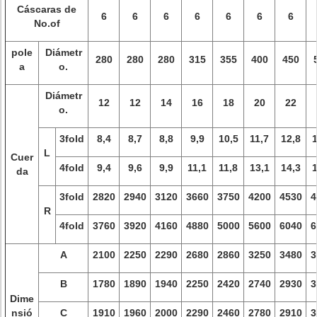
Cáscaras de
6
6
6
6
6
6
6
No.of
pole
Diámetr
280
280
280
315
355
400
450
a
o.
Diámetr
12
12
14
16
18
20
22
o.
3fold
8,4
8,7
8,8
9,9
10,5
11,7
12,8
1
L
Cuer
4fold
9,4
9,6
9,9
11,1
11,8
13,1
14,3
1
da
3fold
2820
2940
3120
3660
3750
4200
4530
4
R
4fold
3760
3920
4160
4880
5000
5600
6040
6
A
2100
2250
2290
2680
2860
3250
3480
3
B
1780
1890
1940
2250
2420
2740
2930
3
Dime
nsió
C
1910
1960
2000
2290
2460
2780
2910
3