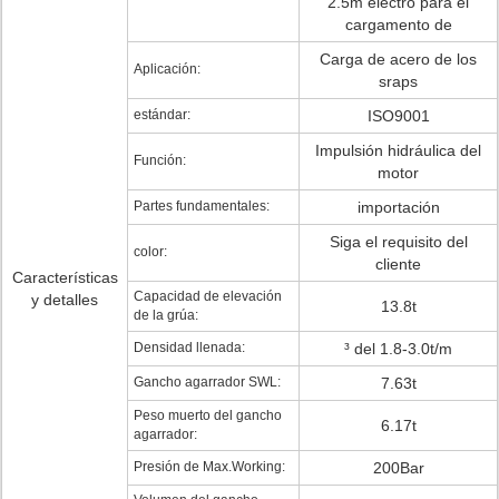
2.5m electro para el
cargamento de
Carga de acero de los
Aplicación:
sraps
estándar:
ISO9001
Impulsión hidráulica del
Función:
motor
Partes fundamentales:
importación
Siga el requisito del
color:
cliente
Características
Capacidad de elevación
y detalles
13.8t
de la grúa:
Densidad llenada:
³ del 1.8-3.0t/m
Gancho agarrador SWL:
7.63t
Peso muerto del gancho
6.17t
agarrador:
Presión de Max.Working:
200Bar