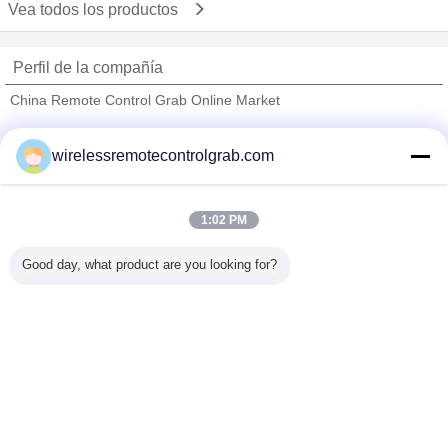
Vea todos los productos
Perfil de la compañía
China Remote Control Grab Online Market
proveedores calificados
wirelessremotecontrolgrab.com
Trust Seal
Verified Suplier
1:02 PM
Inicio
Good day, what product are you looking for?
Todos los productos
Mapa del Sitio
Contactar Ahora
Solicitar una cotización
Cambie la lengua