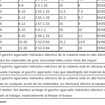
6
4-8
2.5-1.25
10
6
EH16
0
5-10
2.55-1.25
12,5
7,5
EH20
4
6-12
2.55-1.28
15,3
8,7
EH24
5
6-12
2.67-1.33
16
9
EH25
8
6-15
3.0-1.2
18
10
EH28
6
8-20
2.88-1.15
23
13
EH36
0
10-30
2.52-0.84
25,2
14,8
EH36
0
12-30
2.52-0.84
32
18
EH50
l gancho agarrador hidráulico eléctrico de la cubierta está en alto efe
ara los materiales de gran viscosidad tales como mina del níquel;
l gancho agarrador hidráulico eléctrico de la cubierta está en eficacia a
uede manejar el gancho agarrador más que teledirigido del material d
l gancho agarrador hidráulico eléctrico de la cubierta está en alto fun
ae en cualquier punto de los materiales, no efectuará efectos el equip
l tambor del alambre protege el gancho agarrador hidráulico eléctrico d
ado al trabajar, especialmente al limpiar el buque;
sos: