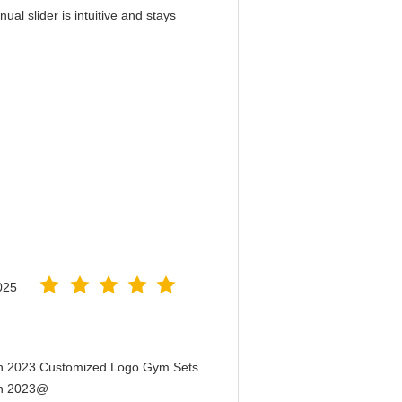
al slider is intuitive and stays
！
025
en 2023 Customized Logo Gym Sets
en 2023@