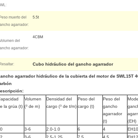
WL:
Peso muerto del
5.5t
ancho agarrador:
4CBM
Volumen del
ancho agarrador:
Cubo hidráulico del gancho agarrador
Resaltar:
ancho agarrador hidráulico de la cubierta del motor de SWL15T 4
arbón
escripción:
apacidad
Volumen
Densidad del
Peso del
Peso del
Mode
e la grúa (t)
(³ de m)
cargo (³ de t/m)
cargo (t)
gancho
ganc
agarrador
agar
(t)
(EH)
0
3-6
2.0-1.0
6
4
EH10
2
3-6
2.5-1.25
7,5
4,5
EH12