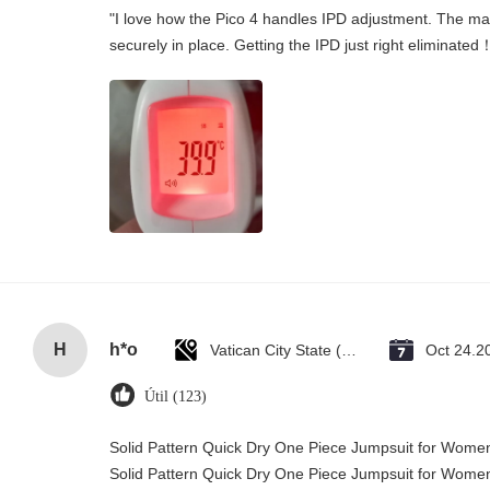
"I love how the Pico 4 handles IPD adjustment. The manu
securely in place. Getting the IPD just right eliminated
H
h*o
Vatican City State (Holy See)
Oct 24.2
Útil (123)
Solid Pattern Quick Dry One Piece Jumpsuit for Wom
Solid Pattern Quick Dry One Piece Jumpsuit for Wom