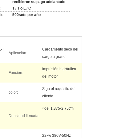
recibieron su pago adelantado
:
T / T o L / C
te:
500sets por año
15T
Cargamento seco del
Aplicación:
cargo a granel
Impulsión hidráulica
Función:
del motor
Siga el requisito del
color:
cliente
³ del 1.375-2.75t/m
Densidad llenada:
22kw 380V-50Hz