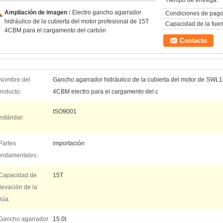
Tiempo de entrega:
Ampliación de imagen :
Electro gancho agarrador
Condiciones de pago
hidráulico de la cubierta del motor profesional de 15T
Capacidad de la fuen
4CBM para el cargamento del carbón
Contacto
Nombre del
Gancho agarrador hidráulico de la cubierta del motor de SWL
roducto:
4CBM electro para el cargamento del c
ISO9001
estándar:
Partes
importación
undamentales:
Capacidad de
15T
levación de la
rúa:
Gancho agarrador
15.0t