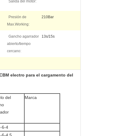
Salida del motor:
Presión de
210Bar
Max.Working:
Gancho agarrador
13s/15s
abierto/tiempo
cercano:
CBM electro para el cargamento del
lo del
Marca
ho
rador
-6-4
-6-4.5