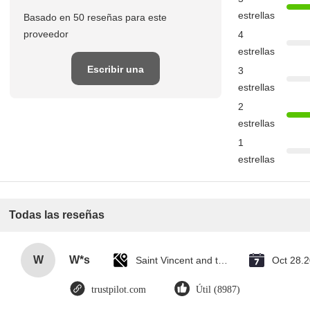
estrellas
Basado en 50 reseñas para este
proveedor
4
estrellas
Escribir una
3
estrellas
reseña
2
estrellas
1
estrellas
Todas las reseñas
W
W*s
Saint Vincent and the Grenadines
Oct 28.
trustpilot.com
Útil (8987)