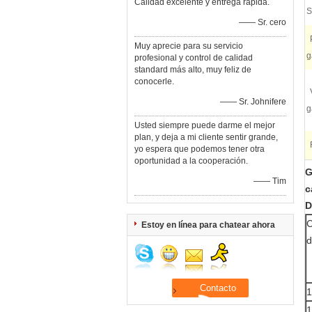
Calidad excelente y entrega rápida.
S
—— Sr. cero
Muy aprecie para su servicio
g
profesional y control de calidad
standard más alto, muy feliz de
conocerle.
—— Sr. Johnifere
g
Usted siempre puede darme el mejor
plan, y deja a mi cliente sentir grande,
yo espera que podemos tener otra
oportunidad a la cooperación.
G
—— Tim
c
D
C
Estoy en línea para chatear ahora
d
1
1