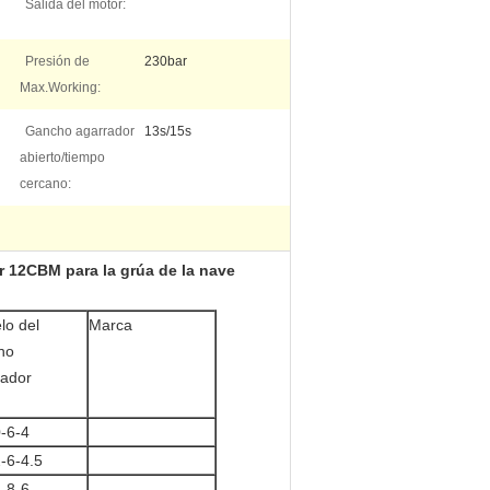
Salida del motor:
Presión de
230bar
Max.Working:
Gancho agarrador
13s/15s
abierto/tiempo
cercano:
or 12CBM para la grúa de la nave
lo del
Marca
ho
rador
-6-4
-6-4.5
-8-6