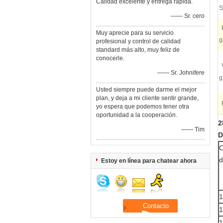
Calidad excelente y entrega rápida.
S
—— Sr. cero
Muy aprecie para su servicio
g
profesional y control de calidad
standard más alto, muy feliz de
conocerle.
—— Sr. Johnifere
g
Usted siempre puede darme el mejor
plan, y deja a mi cliente sentir grande,
yo espera que podemos tener otra
oportunidad a la cooperación.
2
—— Tim
D
C
d
Estoy en línea para chatear ahora
1
1
1