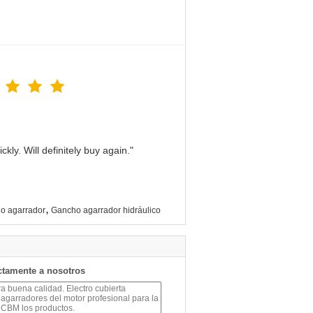
kly. Will definitely buy again."
,
ho agarrador
Gancho agarrador hidráulico
ctamente a nosotros