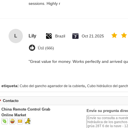
sessions. Highly r
L
Lily
Brazil
Oct 21.2025
Útil (666)
"Great value for money. Works perfectly and arrived quic
,
etiqueta:
Cubo del gancho agarrador de la cubierta
Cubo hidráulico del ganc
Contacto
China Remote Control Grab
Envíe su pregunta dire
Online Market