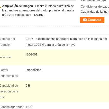
Tiempo de entrega:
Ampliación de imagen :
Electro cubierta hidráulica de
Condiciones de pago
los ganchos agarradores del motor profesional para la
Capacidad de la fuen
grúa 28T 6 de la nave - 12CBM
Contacto
Nombre del
28T 6 - electro gancho agarrador hidráulico de la cubierta del
roducto:
motor 12CBM para la grúa de la nave
ISO9001
estándar:
Partes
importación
undamentales:
Capacidad de
28t
levación de la
rúa:
Gancho agarrador
16.5t