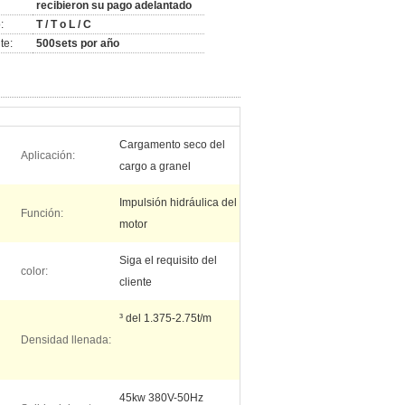
recibieron su pago adelantado
:
T / T o L / C
te:
500sets por año
Cargamento seco del
Aplicación:
cargo a granel
Impulsión hidráulica del
Función:
motor
Siga el requisito del
color:
cliente
³ del 1.375-2.75t/m
Densidad llenada:
45kw 380V-50Hz