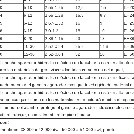
0
5-10
2.55-1.25
12,5
7,5
EH20
4
6-12
2.55-1.28
15,3
8,7
EH24
5
6-12
2.67-1.33
16
9
EH25
8
6-15
3.0-1.2
18
10
EH28
6
8-20
2.88-1.15
23
13
EH36
0
10-30
2.52-0.84
25,2
14,8
EH36
0
12-30
2.52-0.84
32
18
EH50
l gancho agarrador hidráulico eléctrico de la cubierta está en alto efe
ara los materiales de gran viscosidad tales como mina del níquel;
l gancho agarrador hidráulico eléctrico de la cubierta está en eficacia a
uede manejar el gancho agarrador más que teledirigido del material d
l gancho agarrador hidráulico eléctrico de la cubierta está en alto fun
ae en cualquier punto de los materiales, no efectuará efectos el equip
l tambor del alambre protege el gancho agarrador hidráulico eléctrico d
ado al trabajar, especialmente al limpiar el buque;
sos:
raneleros: 38.000 a 42.000 dwt, 50.000 a 54.000 dwt, puerto