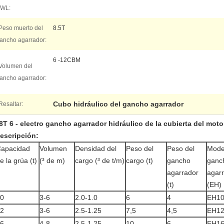
WL:
Peso muerto del
8.5T
ancho agarrador:
6 -12CBM
Volumen del
ancho agarrador:
Cubo hidráulico del gancho agarrador
Resaltar:
8T 6 - electro gancho agarrador hidráulico de la cubierta del mot
escripción:
apacidad
Volumen
Densidad del
Peso del
Peso del
Mode
e la grúa (t)
(³ de m)
cargo (³ de t/m)
cargo (t)
gancho
ganc
agarrador
agar
(t)
(EH)
0
3-6
2.0-1.0
6
4
EH10
2
3-6
2.5-1.25
7,5
4,5
EH12
6
4-8
2.5-1.25
10
6
EH16