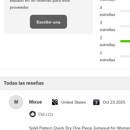
Basado en 50 reseñas para este
proveedor
4
estrellas
Escribir una
3
estrellas
reseña
2
estrellas
1
estrellas
Todas las reseñas
M
Mixue
United States
Oct 23.2025
Útil (12)
Solid Pattern Quick Dry One Piece Jumpsuit for Wom