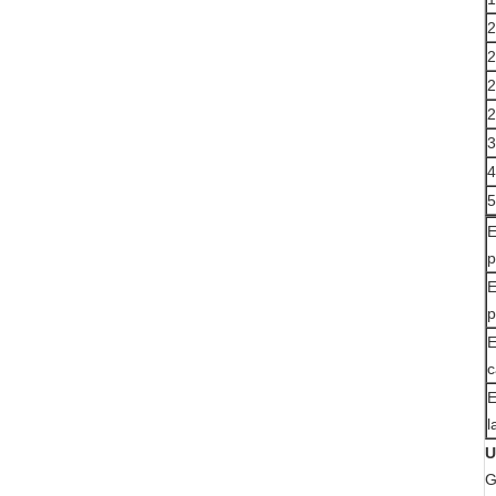
2
2
2
2
3
4
5
E
p
E
p
E
c
E
l
U
G