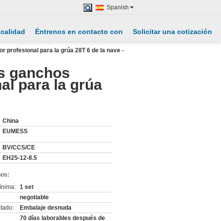
Spanish
 calidad
Éntrenos en contacto con
Solicitar una cotización
r profesional para la grúa 28T 6 de la nave -
os ganchos
al para la grúa
China
EUMESS
BV/CCS/CE
EH25-12-8.5
nos:
ínima:
1 set
negotiable
tado:
Embalaje desnuda
70 días laborables después de