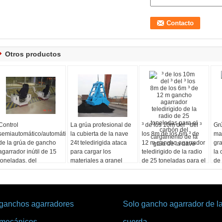
Otros productos
Control
La grúa profesional de
³ de los 10m del ³ del ³
Grú
semiautomático/automático
la cubierta de la nave
los 8m de los 6m ³ de
ma
de la grúa de gancho
24t teledirigida ataca
12 m gancho agarrador
gra
agarrador inútil de 15
para cargar los
teledirigido de la radio
la 
toneladas, del
materiales a granel
de 25 toneladas para el
de 
procedimiento
carbón del cargamento
ac
de la grúa de la nave
ganchos agarradores
Solo gancho agarrador de l
mecánicos
cuerda