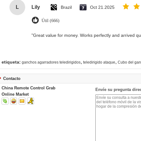
L
Lily
Brazil
Oct 21.2025
Útil (666)
"Great value for money. Works perfectly and arrived quic
,
,
etiqueta:
ganchos agarradores teledirigidos
teledirigido ataque
Cubo del gan
Contacto
China Remote Control Grab
Envíe su pregunta dire
Online Market