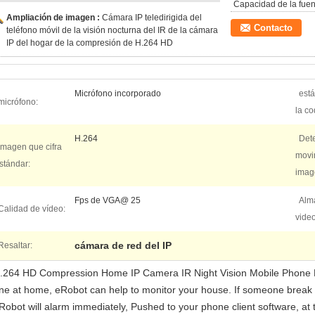
Capacidad de la fuen
Ampliación de imagen :
Cámara IP teledirigida del
Contacto
teléfono móvil de la visión nocturna del IR de la cámara
IP del hogar de la compresión de H.264 HD
Micrófono incorporado
est
micrófono:
la co
H.264
Det
Imagen que cifra
movi
stándar:
imag
Fps de VGA@ 25
Alm
Calidad de vídeo:
video
cámara de red del IP
Resaltar:
.264 HD Compression Home IP Camera IR Night Vision Mobile Phone R
ne at home, eRobot can help to monitor your house. If someone break in
Robot will alarm immediately, Pushed to your phone client software, at t