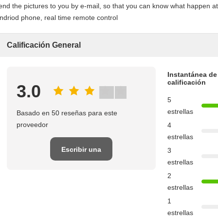
end the pictures to you by e-mail, so that you can know what happen 
ndriod phone, real time remote control
Calificación General
Instantánea de
calificación
3.0
5
estrellas
Basado en 50 reseñas para este
proveedor
4
estrellas
Escribir una
3
estrellas
reseña
2
estrellas
1
estrellas