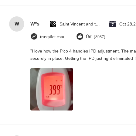
W
W*s
Saint Vincent and the Grenadines
Oct 28.
trustpilot.com
Útil (8987)
"I love how the Pico 4 handles IPD adjustment. The manu
securely in place. Getting the IPD just right eliminated