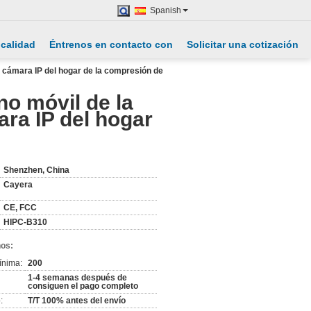
Spanish
 calidad
Éntrenos en contacto con
Solicitar una cotización
la cámara IP del hogar de la compresión de
no móvil de la
ara IP del hogar
Shenzhen, China
Cayera
CE, FCC
HIPC-B310
nos:
ínima:
200
1-4 semanas después de
consiguen el pago completo
:
T/T 100% antes del envío