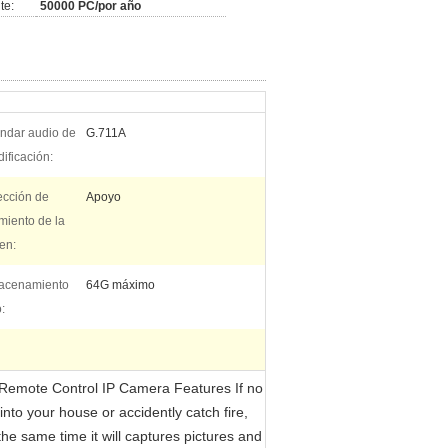
te:
50000 PC/por año
ándar audio de
G.711A
dificación:
ección de
Apoyo
miento de la
en:
acenamiento
64G máximo
:
emote Control IP Camera Features If no
to your house or accidently catch fire,
he same time it will captures pictures and