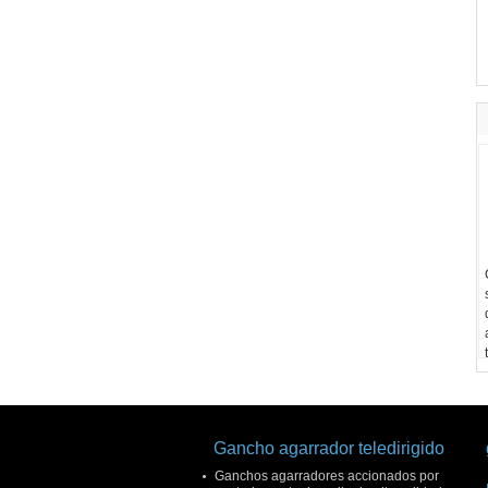
Gancho agarrador teledirigido
Ganchos agarradores accionados por