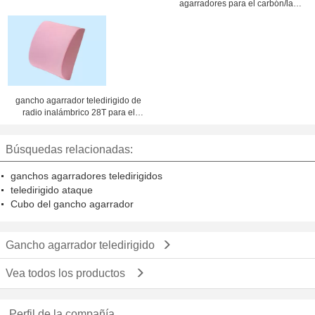
agarradores para el carbón/la
arena/el grano marinos que carga
el diámetro de la cuerda de 36m m
gancho agarrador teledirigido de
radio inalámbrico 28T para el
cargamento seco del cargo del
carguero de graneles
Búsquedas relacionadas:
ganchos agarradores teledirigidos
teledirigido ataque
Cubo del gancho agarrador
Gancho agarrador teledirigido
Vea todos los productos
Perfil de la compañía