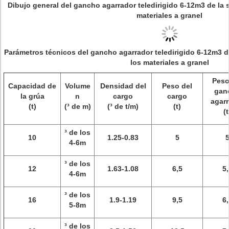
Dibujo general del gancho agarrador teledirigido 6-12m3 de la 
materiales a granel
Parámetros técnicos del gancho agarrador teledirigido 6-12m3 de
los materiales a granel
Peso
Capacidad de
Volume
Densidad del
Peso del
gan
la grúa
n
cargo
cargo
agar
(t)
(³ de m)
(³ de t/m)
(t)
(t
³ de los
10
1.25-0.83
5
4-6m
³ de los
12
1.63-1.08
6,5
5,
4-6m
³ de los
16
1.9-1.19
9,5
6,
5-8m
³ de los