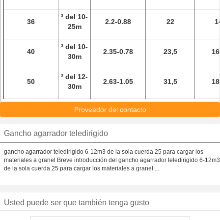
³ del 10-
36
2.2-0.88
22
1
25m
³ del 10-
40
2.35-0.78
23,5
16
30m
³ del 12-
50
2.63-1.05
31,5
18
30m
Proveedor del contacto
Gancho agarrador teledirigido
gancho agarrador teledirigido 6-12m3 de la sola cuerda 25 para cargar los
materiales a granel Breve introducción del gancho agarrador teledirigido 6-12m3
de la sola cuerda 25 para cargar los materiales a granel ...
Usted puede ser que también tenga gusto