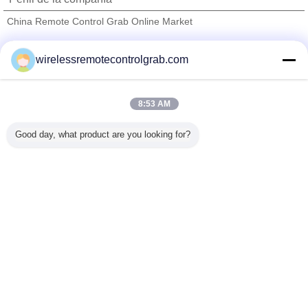
China Remote Control Grab Online Market
proveedores calificados
wirelessremotecontrolgrab.com
Trust Seal
Verified Suplier
8:53 AM
Inicio
Good day, what product are you looking for?
Todos los productos
Mapa del Sitio
Contactar Ahora
Solicitar una cotización
Cambie la lengua