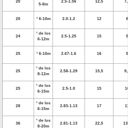
20
2.5-1.56
12,5
7,
5-8m
20
³ 6-10m
2.0-1.2
12
³ de los
24
2.5-1.25
15
6-12m
25
³ 6-10m
2.67-1.6
16
³ de los
25
2.58-1.29
15,5
9,
8-12m
³ de los
25
2.5-1.0
15
1
6-15m
³ de los
28
2.83-1.13
17
1
6-15m
³ de los
36
2.81-1.13
22,5
13
8-20m