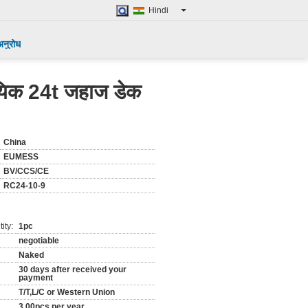
Hindi
अनुरोध
सायिक 24t जहाज डेक
China
EUMESS
BV/CCS/CE
RC24-10-9
ity:
1pc
negotiable
Naked
30 days after received your
payment
T/T,L/C or Western Union
3,00pcs per year