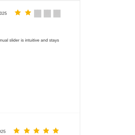
2025
al slider is intuitive and stays
！
025