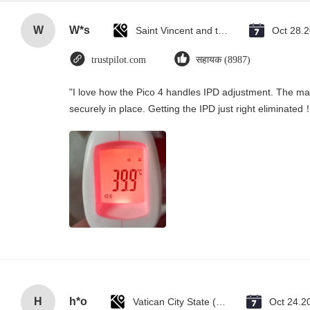
W
W*s
Saint Vincent and the Grenadines
Oct 28.
trustpilot.com
सहायक (8987)
"I love how the Pico 4 handles IPD adjustment. The manu
securely in place. Getting the IPD just right eliminated
H
h*o
Vatican City State (Holy See)
Oct 24.2