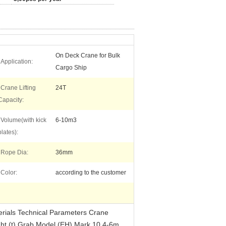
On Deck Crane for Bulk
Application:
Cargo Ship
Crane Lifting
24T
Capacity:
Volume(with kick
6-10m3
plates):
Rope Dia:
36mm
Color:
according to the customer
rials Technical Parameters Crane
ght (t) Grab Model (EH) Mark 10 4-6m