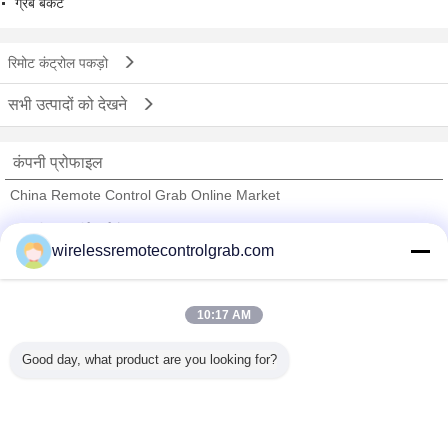
ग्रैब बकेट
रिमोट कंट्रोल पकड़ो
सभी उत्पादों को देखने
कंपनी प्रोफाइल
China Remote Control Grab Online Market
सत्यापित आपूर्तिकर्ताओं
wirelessremotecontrolgrab.com
Trust Seal
Verified Suplier
10:17 AM
होम
Good day, what product are you looking for?
सभी उत्पाद
हमारे बारे में
हमसे संपर्क करें