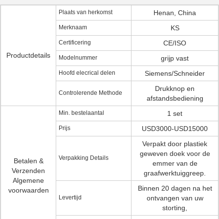
Plaats van herkomst
Henan, China
Merknaam
KS
Certificering
CE/ISO
Productdetails
Modelnummer
grijp vast
Hoofd elecrical delen
Siemens/Schneider
Drukknop en
Controlerende Methode
afstandsbediening
Min. bestelaantal
1 set
Prijs
USD3000-USD15000
Verpakt door plastiek
geweven doek voor de
Verpakking Details
Betalen &
emmer van de
Verzenden
graafwerktuiggreep.
Algemene
Binnen 20 dagen na het
voorwaarden
Levertijd
ontvangen van uw
storting,