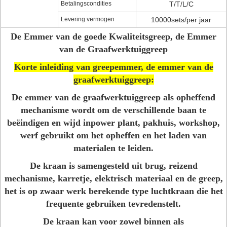
Betalingscondities
T/T/L/C
Levering vermogen
10000sets/per jaar
De Emmer van de goede Kwaliteitsgreep, de Emmer
van de Graafwerktuiggreep
Korte inleiding van greepemmer, de emmer van de
graafwerktuiggreep:
De emmer van de graafwerktuiggreep als opheffend
mechanisme wordt om de verschillende baan te
beëindigen en wijd inpower plant, pakhuis, workshop,
werf gebruikt om het opheffen en het laden van
materialen te leiden.
De kraan is samengesteld uit brug, reizend
mechanisme, karretje, elektrisch materiaal en de greep,
het is op zwaar werk berekende type luchtkraan die het
frequente gebruiken tevredenstelt.
De kraan kan voor zowel binnen als