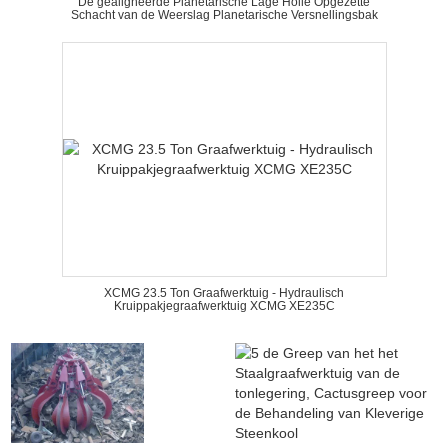
De gealigneerde Planetarische Lage Holle Opgezette
Schacht van de Weerslag Planetarische Versnellingsbak
XCMG 23.5 Ton Graafwerktuig - Hydraulisch
Kruippakjegraafwerktuig XCMG XE235C