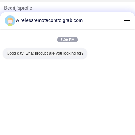
Bedrijfsprofiel
China Remote Control Grab Online Market
wirelessremotecontrolgrab.com
Verified Leveranciers
Trust Seal
Verified Suplier
7:00 PM
Good day, what product are you looking for?
Thuis
Alle producten
Ongeveer ons
Contacteer ons
Vraag een offerte aan
Veranderingstaal