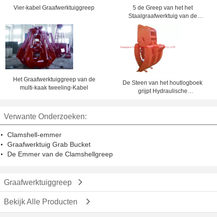
Vier-kabel Graafwerktuiggreep
5 de Greep van het het
Staalgraafwerktuig van de
tonlegering, Cactusgreep voor de
Behandeling van Kleverige
Steenkool
Het Graafwerktuiggreep van de
De Steen van het houtlogboek
multi-kaak tweeling-Kabel
grijpt Hydraulische
Graafwerktuiggrepen voor Bouw
vast
Verwante Onderzoeken:
Clamshell-emmer
Graafwerktuig Grab Bucket
De Emmer van de Clamshellgreep
Graafwerktuiggreep
Bekijk Alle Producten