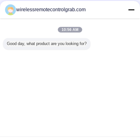
wirelessremotecontrolgrab.com
Полное место
10:56 AM
Copyright © 2015 - 2025 wirelessremotecontrolgrab.com.
All rights reserved.
Good day, what product are you looking for?
Developed by
ECER