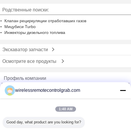
механически части
землечерпалки этапа цепного
Родственные поиски:
колеса
Клапан рециркуляции отработавших газов
Мицубиси Turbo
Инжекторы дизельного топлива
Экскаватор запчасти
Осмотрите все продукты
Профиль компании
China Remote Control Grab Online Market
wirelessremotecontrolgrab.com
проверенных поставщиков
Trust Seal
Verified Suplier
1:40 AM
Good day, what product are you looking for?
Главная страница