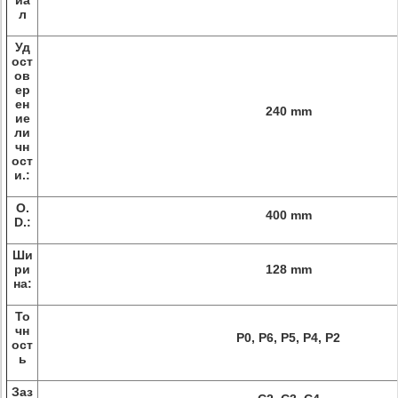
иа
л
Уд
ост
ов
ер
ен
240 mm
ие
ли
чн
ост
и.:
O.
400 mm
D.:
Ши
ри
128 mm
на:
То
чн
P0, P6, P5, P4, P2
ост
ь
Заз