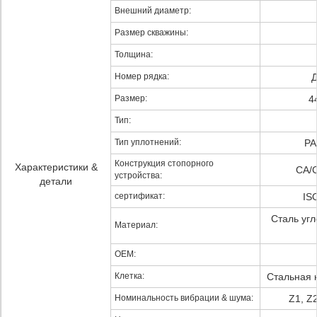
Внешний диаметр:
Размер скважины:
Толщина:
Номер рядка:
Д
Размер:
4
Тип:
Тип уплотнений:
РА
Конструкция стопорного
Характеристики &
CA/
устройства:
детали
сертификат:
IS
Сталь уг
Материал:
OEM:
Клетка:
Стальная к
Номинальность вибрации & шума:
Z1, Z2