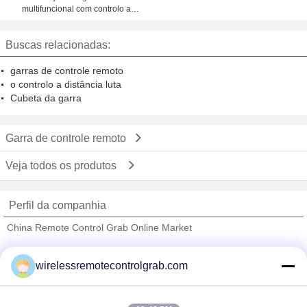
multifuncional com controlo a
distância do monofone
Buscas relacionadas:
garras de controle remoto
o controlo a distância luta
Cubeta da garra
Garra de controle remoto
Veja todos os produtos
Perfil da companhia
China Remote Control Grab Online Market
Fornecedores Verified
wirelessremotecontrolgrab.com
Trust Seal
Verified Suplier