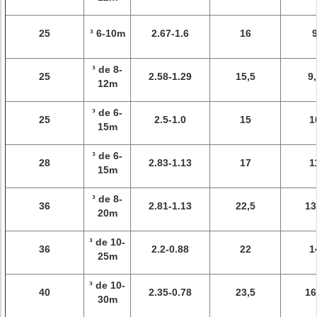
25
³ 6-10m
2.67-1.6
16
³ de 8-
25
2.58-1.29
15,5
9,
12m
³ de 6-
25
2.5-1.0
15
1
15m
³ de 6-
28
2.83-1.13
17
1
15m
³ de 8-
36
2.81-1.13
22,5
13
20m
³ de 10-
36
2.2-0.88
22
1
25m
³ de 10-
40
2.35-0.78
23,5
16
30m