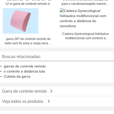
12 m garra de controle remoto do
para o carvão/areia/grão marinhos
rádio de 25 toneladas para o
que carrega o diâmetro da corda
carvão da carga do guindaste do
de 36mm
navio
Cadeira Gynecological hidráulica
multifuncional com controlo a
garra 28T de controle remoto de
distância do monofone
rádio sem fio para a carga seca da
carga do portador de maioria
Buscas relacionadas:
garras de controle remoto
o controlo a distância luta
Cubeta da garra
Garra de controle remoto
Veja todos os produtos