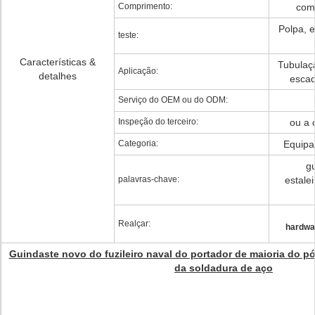
Comprimento:
como
Polpa, 
teste:
Características &
Tubulaçã
Aplicação:
detalhes
escad
Serviço do OEM ou do ODM:
Inspeção do terceiro:
ou a 
Categoria:
Equipa
gu
palavras-chave:
estale
Realçar:
hardwar
Guindaste novo do fuzileiro naval do portador de maioria do pó
da soldadura de aço