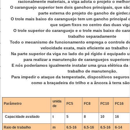
racionalmente materiais, a viga adota o projeto o melhor
O caranguejo superior tem dois ganchos principais, que são
parte externa do projeto do gancho de girder.
O trole mais baixo do caranguejo tem um gancho principal 
que sejam fixos no centro das duas vig
O trole superior do caranguejo e o trole mais baixo do car
trabalho separadamente
Todo o mecanismo de funcionamento emprega o controle de f
velocidade exata, mais eficiente ao trabalho
Na parte superior da viga no lado do pé rígido é equipado u
para realizar a manutenção de caranguejos superiore
E nós poderíamos igualmente instalar uma grua elétrica da c
trabalho de manutenção.
Para impedir o ataque da tempestade, dispositivos seguros 
como a braçadeira do trilho e a âncora à terra são
unida
Parâmetro
FC5
FC8
FC10
FC16
de
Capacidade avaliado
t
5
8
10
16
Raio de trabalho
m
6.5-16
6.5-16
6.5-16
6-14