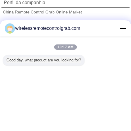
Perfil da companhia
China Remote Control Grab Online Market
Fornecedores Verified
wirelessremotecontrolgrab.com
Trust Seal
Verified Suplier
10:17 AM
Casa
Good day, what product are you looking for?
Todos os Produtos
Mapa do Site
Fale Conosco
Pedir um orçamento
Mude a língua