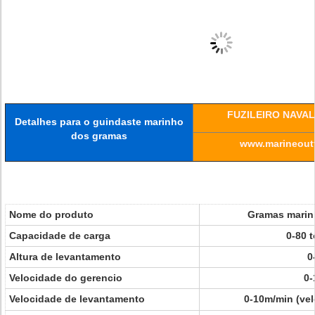
FUZILEIRO NAVAL
Detalhes para
o guindaste marinho
dos gramas
www.marineoutf
Nome do produto
Gramas marin
Capacidade de carga
0-80 
Altura de levantamento
0
Velocidade do gerencio
0-
Velocidade de levantamento
0-10m/min (vel