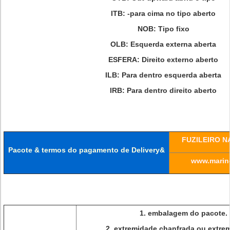
ITB: -para cima no tipo aberto
NOB: Tipo fixo
OLB: Esquerda externa aberta
ESFERA: Direito externo aberto
ILB: Para dentro esquerda aberta
IRB: Para dentro direito aberto
FUZILEIRO N
Pacote & termos do pagamento de Delivery&
www.marine
1. embalagem do pacote.
2. extremidade chanfrada ou extre