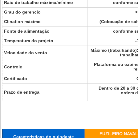
Raio de trabalho máximo/mínimo
conforme s
Grau do gerencio
>
Clination máximo
(Colocação de salt
Fonte de alimentação
conforme s
Temperatura do projeto
-
Máximo (trabalhando)
Velocidade do vento
trabalha
Plataforma ou cabin
Controle
r
Certificado
Dentro de 20 a 30 
Prazo de entrega
ordem d
FUZILEIRO NAVAL
Características do guindaste