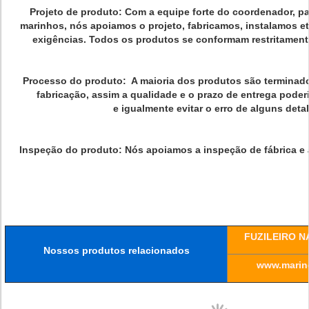
Projeto de produto: Com a equipe forte do coordenador, p
marinhos, nós apoiamos o projeto, fabricamos, instalamos e
exigências. Todos os produtos se conformam restritament
Processo do produto: A maioria dos produtos são terminad
fabricação, assim a qualidade e o prazo de entrega pode
e igualmente evitar o erro de alguns deta
Inspeção do produto: Nós apoiamos a inspeção de fábrica e a
FUZILEIRO N
Nossos produtos relacionados
www.marine