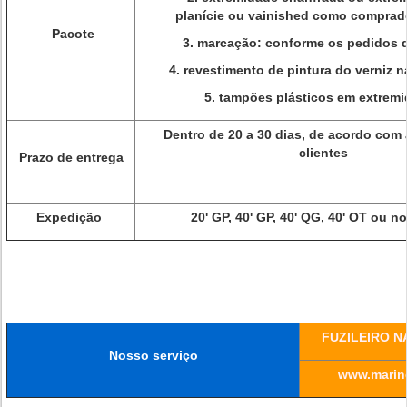
planície ou vainished como comprado
Pacote
3. marcação: conforme os pedidos d
4. revestimento de pintura do verniz n
5. tampões plásticos em extremi
Dentro de 20 a 30 dias, de acordo com
clientes
Prazo de entrega
Expedição
20' GP, 40' GP, 40' QG, 40' OT ou n
FUZILEIRO N
Nosso serviço
www.marine