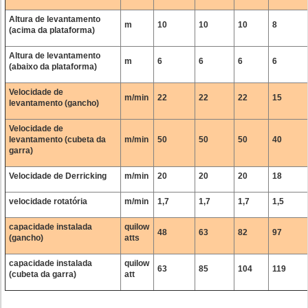
Altura de levantamento
m
10
10
10
8
(acima da plataforma)
Altura de levantamento
m
6
6
6
6
(abaixo da plataforma)
Velocidade de
m/min
22
22
22
15
levantamento (gancho)
Velocidade de
levantamento (cubeta da
m/min
50
50
50
40
garra)
Velocidade de Derricking
m/min
20
20
20
18
velocidade rotatória
m/min
1,7
1,7
1,7
1,5
capacidade instalada
quilow
48
63
82
97
(gancho)
atts
capacidade instalada
quilow
63
85
104
119
(cubeta da garra)
att