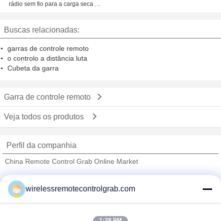
distância do monofone
rádio sem fio para a carga seca da
carga do portador de maioria
Buscas relacionadas:
garras de controle remoto
o controlo a distância luta
Cubeta da garra
Garra de controle remoto
Veja todos os produtos
Perfil da companhia
China Remote Control Grab Online Market
Fornecedores Verified
wirelessremotecontrolgrab.com
Trust Seal
Verified Suplier
1:28 PM