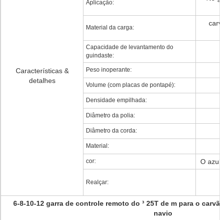
Aplicação:
car
Material da carga:
Capacidade de levantamento do
guindaste:
Peso inoperante:
Características &
detalhes
Volume (com placas de pontapé):
Densidade empilhada:
Diâmetro da polia:
Diâmetro da corda:
Material:
cor:
O azul
Realçar:
6-8-10-12 garra de controle remoto do ³ 25T de m para o carv
navio