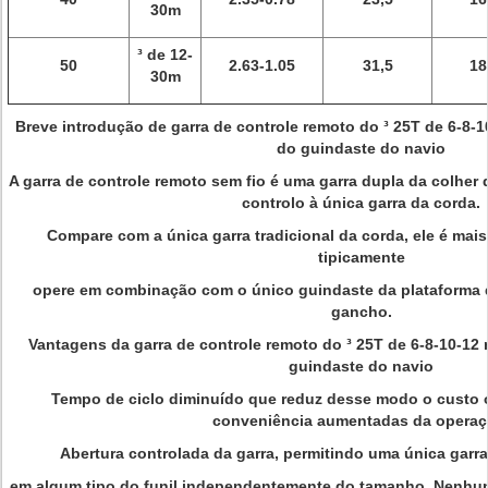
30m
³ de 12-
50
2.63-1.05
31,5
18
30m
Breve introdução de garra de controle remoto do ³ 25T de 6-8-1
do guindaste do navio
A garra de controle remoto sem fio é uma garra dupla da colher 
controlo à única garra da corda.
Compare com a única garra tradicional da corda, ele é mais 
tipicamente
opere em combinação com o único guindaste da plataforma 
gancho.
Vantagens da garra de controle remoto do ³ 25T de 6-8-10-12 
guindaste do navio
Tempo de ciclo diminuído que reduz desse modo o custo o
conveniência aumentadas da operaç
Abertura controlada da garra, permitindo uma única garra
em algum tipo do funil independentemente do tamanho. Nenhun