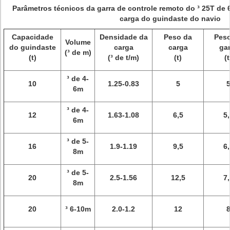
Parâmetros técnicos da garra de controle remoto do ³ 25T de 
carga do guindaste do navio
Capacidade
Densidade da
Peso da
Pes
Volume
do guindaste
carga
carga
gar
(³ de m)
(t)
(³ de t/m)
(t)
(t
³ de 4-
10
1.25-0.83
5
6m
³ de 4-
12
1.63-1.08
6,5
5,
6m
³ de 5-
16
1.9-1.19
9,5
6,
8m
³ de 5-
20
2.5-1.56
12,5
7,
8m
20
³ 6-10m
2.0-1.2
12