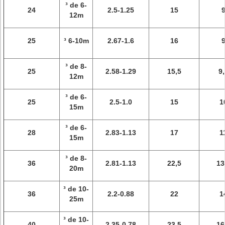
³ de 6-
24
2.5-1.25
15
12m
25
³ 6-10m
2.67-1.6
16
³ de 8-
25
2.58-1.29
15,5
9,
12m
³ de 6-
25
2.5-1.0
15
1
15m
³ de 6-
28
2.83-1.13
17
1
15m
³ de 8-
36
2.81-1.13
22,5
13
20m
³ de 10-
36
2.2-0.88
22
1
25m
³ de 10-
40
2.35-0.78
23,5
16