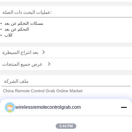
عمليات البحث ذات الصلة:
مسكات التحكم عن بعد
التحكم عن بعد
كلاب
بعد انتزاع السيطرة
عرض جميع المنتجات
ملف الشركة
China Remote Control Grab Online Market
ﺎﻠﺘﺤﻘﻗ ﺎﻠﻣﻭﺭﺩﻮﻧ
wirelessremotecontrolgrab.com
Trust Seal
Verified Suplier
3:44 PM
منزل