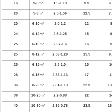
16
5-8m³
1.9-1.19
9.5
6.
20
5-8m³
2.5-1.56
12.5
7.
20
6-10m³
2.0-1.2
12
24
6-12m³
2.5-1.25
15
25
6-10m³
2.67-1.6
16
25
8-12m³
2.58-1.29
15.5
9.
25
6-15m³
2.5-1.0
15
1
28
6-15m³
2.83-1.13
17
1
36
8-20m³
2.81-1.13
22.5
13
36
10-25m³
2.2-0.88
22
1
40
10-30m³
2.35-0.78
23.5
16