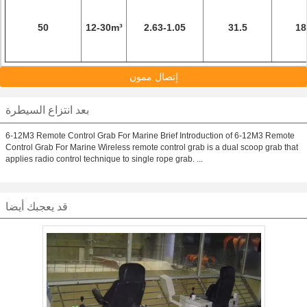
50
12-30m³
2.63-1.05
31.5
18
إتصال ممون
بعد انتزاع السيطرة
6-12M3 Remote Control Grab For Marine Brief Introduction of 6-12M3 Remote
Control Grab For Marine Wireless remote control grab is a dual scoop grab that
applies radio control technique to single rope grab. ...
قد يعجبك أيضا