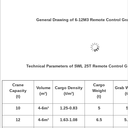
General Drawing of 6-12M3 Remote Control Gr
Technical Parameters of SWL 25T Remote Control Gr
Crane
Cargo
Volume
Cargo Density
Grab 
Capacity
Weight
(m³)
(t/m³)
(t
(t)
(t)
10
4-6m³
1.25-0.83
5
12
4-6m³
1.63-1.08
6.5
5.