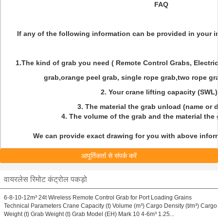
FAQ
If any of the following information can be provided in your inq
1.The kind of grab you need ( Remote Control Grabs, Electri
grab,orange peel grab, single rope grab,two rope gra
2. Your crane lifting capacity (SWL
3. The material the grab unload (name or 
4. The volume of the grab and the material the
We can provide exact drawing for you with above inform
आपूर्तिकर्ता से संपर्क करें
वायरलेस रिमोट कंट्रोल पकड़ो
6-8-10-12m³ 24t Wireless Remote Control Grab for Port Loading Grains
Technical Parameters Crane Capacity (t) Volume (m³) Cargo Density (t/m³) Cargo
Weight (t) Grab Weight (t) Grab Model (EH) Mark 10 4-6m³ 1.25...