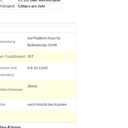
n:
T/T, L/C oder Westverband
Fähigkeit:
3,00pcs pro Jahr
Auf Plattform-Kran für
nwendung:
Bulkladungs-Schiff
an-Tragfähigkeit:
24T
lumen (mit
6-8-10-12m3
sleisten):
36mm
ildurchmesser:
rbe:
nach Ansicht des Kunden
aden-Körner