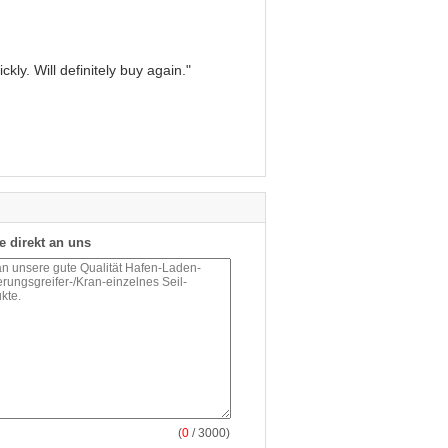
kly. Will definitely buy again."
e direkt an uns
(
0
/ 3000)