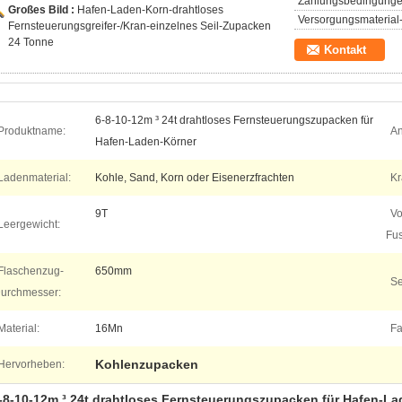
Zahlungsbedingunge
Großes Bild :
Hafen-Laden-Korn-drahtloses
Versorgungsmaterial-
Fernsteuerungsgreifer-/Kran-einzelnes Seil-Zupacken
24 Tonne
Kontakt
6-8-10-12m ³ 24t drahtloses Fernsteuerungszupacken für
Produktname:
A
Hafen-Laden-Körner
Ladenmaterial:
Kohle, Sand, Korn oder Eisenerzfrachten
Kr
9T
Vo
Leergewicht:
Fus
Flaschenzug-
650mm
Se
urchmesser:
Material:
16Mn
Fa
Kohlenzupacken
Hervorheben:
-8-10-12m ³ 24t drahtloses Fernsteuerungszupacken für Hafen-L