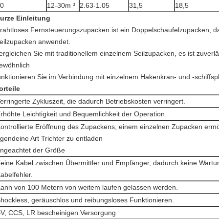
0
12-30m ³
2.63-1.05
31,5
18,5
urze Einleitung
rahtloses Fernsteuerungszupacken ist ein Doppelschaufelzupacken, d
eilzupacken anwendet.
ergleichen Sie mit traditionellem einzelnem Seilzupacken, es ist zuverl
ewöhnlich
unktionieren Sie im Verbindung mit einzelnem Hakenkran- und -schiffsp
orteile
erringerte Zykluszeit, die dadurch Betriebskosten verringert.
rhöhte Leichtigkeit und Bequemlichkeit der Operation.
ontrollierte Eröffnung des Zupackens, einem einzelnen Zupacken ermö
rgendeine Art Trichter zu entladen
ngeachtet der Größe
eine Kabel zwischen Übermittler und Empfänger, dadurch keine War
abelfehler.
ann von 100 Metern von weitem laufen gelassen werden.
hockless, geräuschlos und reibungsloses Funktionieren.
V, CCS, LR bescheinigen Versorgung