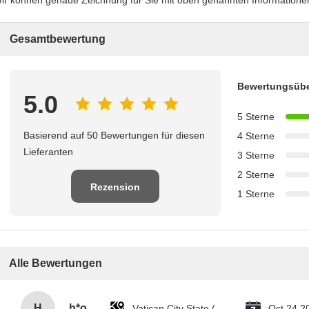
ir können genaue Zeichnung für Sie mit oben genannten Informationen
Gesamtbewertung
Bewertungsübe
5.0
5 Sterne
Basierend auf 50 Bewertungen für diesen
4 Sterne
Lieferanten
3 Sterne
2 Sterne
Rezension
1 Sterne
schreiben
Alle Bewertungen
H
h*o
Vatican City State (Holy See)
Oct 24.2