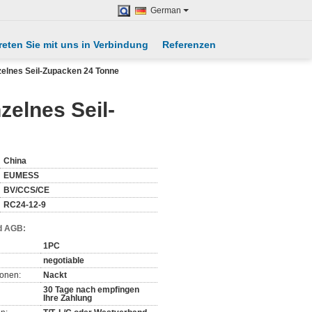
German
reten Sie mit uns in Verbindung
Referenzen
zelnes Seil-Zupacken 24 Tonne
zelnes Seil-
China
EUMESS
BV/CCS/CE
RC24-12-9
d AGB:
1PC
negotiable
ionen:
Nackt
30 Tage nach empfingen
Ihre Zahlung