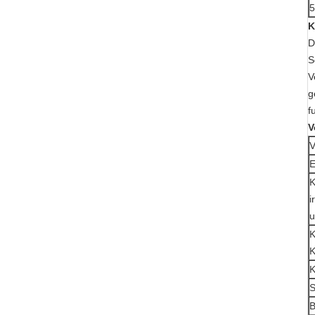
5
K
D
S
V
g
f
V
V
E
K
i
u
K
K
K
S
B