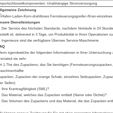
mportschlüsselkomponenten; Unabhängige Stromversorgung
llgemeine Zeichnung
nsere Dienstleistungen
. Der Service des höchsten Standards, nachdem Verkäufe in 24 Stunden
estellt ist, deliveried in 3 Tage, um Produktivität in Ihren Operationen zu
. Ingenieure sind die verfügbare Übersee Service-Maschinerie.
AQ
enn irgendwelche der folgenden Informationen in Ihrer Untersuchung 
reciated sie sehr:
rt 1.The des Zupackens, das Sie benötigen (Fernsteuerungszupacken, 
aschinenhälfte
upacken, Zupacken der orange Schale, einzelnes Seilzupacken, Zupac
ier Seilen)
. Ihre Krantragfähigkeit (SWL)?
. Das Material, welches das Zupacken entlädt (Name oder Dichte)?
. Das Volumen des Zupackens und das Material, die das Zupacken ent