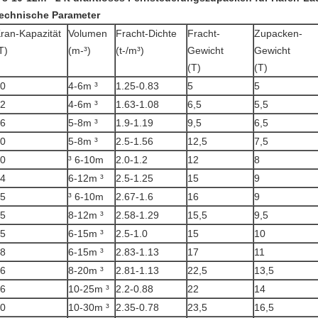
echnische Parameter
ran-Kapazität
Volumen
Fracht-Dichte
Fracht-
Zupacken-
T)
(m-³)
(t-/m³)
Gewicht
Gewicht
(T)
(T)
0
4-6m ³
1.25-0.83
5
5
2
4-6m ³
1.63-1.08
6,5
5,5
6
5-8m ³
1.9-1.19
9,5
6,5
0
5-8m ³
2.5-1.56
12,5
7,5
0
³ 6-10m
2.0-1.2
12
8
4
6-12m ³
2.5-1.25
15
9
5
³ 6-10m
2.67-1.6
16
9
5
8-12m ³
2.58-1.29
15,5
9,5
5
6-15m ³
2.5-1.0
15
10
8
6-15m ³
2.83-1.13
17
11
6
8-20m ³
2.81-1.13
22,5
13,5
6
10-25m ³
2.2-0.88
22
14
0
10-30m ³
2.35-0.78
23,5
16,5