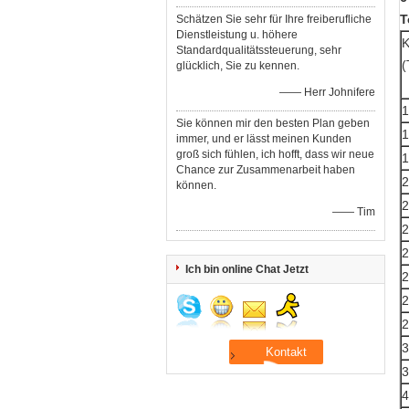
T
Schätzen Sie sehr für Ihre freiberufliche
Dienstleistung u. höhere
K
Standardqualitätssteuerung, sehr
(
glücklich, Sie zu kennen.
—— Herr Johnifere
1
Sie können mir den besten Plan geben
1
immer, und er lässt meinen Kunden
groß sich fühlen, ich hofft, dass wir neue
1
Chance zur Zusammenarbeit haben
2
können.
2
—— Tim
2
2
Ich bin online Chat Jetzt
2
2
2
3
3
4