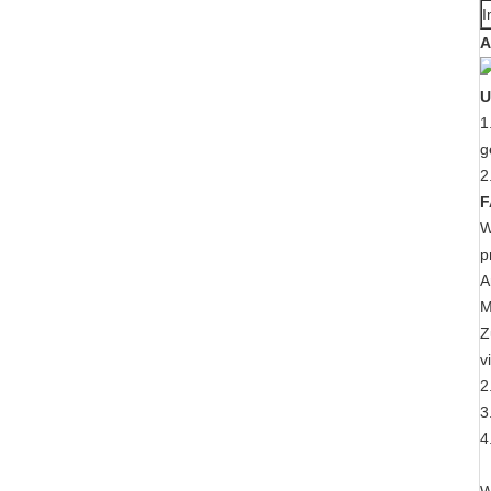
I
A
U
1
g
2
F
W
p
A
M
Z
v
2
3
4