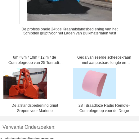
De professionele 24t de Kraanafstandsbediening van het
Schipdek grijpt voor het Laden van Bulkmaterialen vast
6m ³ 8m ³ 10m ³ 12 m ³ de
Gegalvaniseerde scheepskraan
Controlegreep van 25 Tonradio
met aanpasbare lengte en
remote voor de Ladingssteenkool
inspectie door derden voor
van de Schipkraan
scheepswerven en
vrachtvaartuigen
De afstandsbediening grijpt
28T draadloze Radio Remote-
Grepen voor Mariene
Controlegreep voor de Droge
Steenkool/Zand/Korrel vast die
Lading van de Bulk-carrierlading
36mm Kabel Dia laden
Verwante Onderzoeken:
afstandsbedieninggrepen