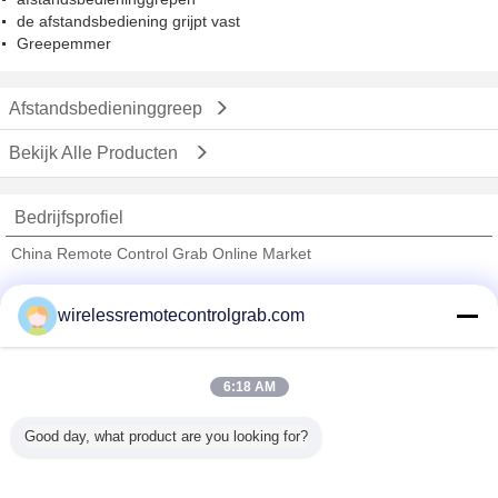
de afstandsbediening grijpt vast
Greepemmer
Afstandsbedieninggreep
Bekijk Alle Producten
Bedrijfsprofiel
China Remote Control Grab Online Market
Verified Leveranciers
wirelessremotecontrolgrab.com
Trust Seal
Verified Suplier
6:18 AM
Thuis
Good day, what product are you looking for?
Alle producten
Ongeveer ons