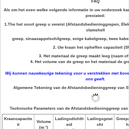
FAQ
Als om het even welke volgende informatie in uw onderzoek kan 
preciated:
1.The het soort greep u vereist (Afstandsbedieninggrepen, Ele
clamshell
greep, sinaasappelschilgreep, enige kabelgreep, twee kabel
2. Uw kraan het opheffen capaciteit (
3. Het materiaal de greep maakt leeg (naam of
4. Het volume van de greep en het materiaal de g
Wij kunnen nauwkeurige tekening voor u verstrekken met bov
ons geeft.
Algemene Tekening van de Afstandsbedieninggreep van S
Technische Parameters van de Afstandsbedieninggreep van
Kraancapacite
Ladingsdichth
Ladingsgewi
Greep
Volume
it
eid
cht
h
(m ³)