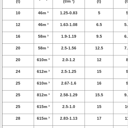
(t)
(t/m ³)
(t)
(t
10
46m ³
1.25-0.83
5
12
46m ³
1.63-1.08
6.5
5.
16
58m ³
1.9-1.19
9.5
6.
20
58m ³
2.5-1.56
12.5
7.
20
610m ³
2.0-1.2
12
24
612m ³
2.5-1.25
15
25
610m ³
2.67-1.6
16
25
812m ³
2.58-1.29
15.5
9.
25
615m ³
2.5-1.0
15
1
28
615m ³
2.83-1.13
17
1