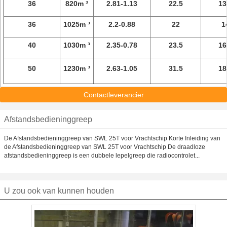
36
820m ³
2.81-1.13
22.5
13
36
1025m ³
2.2-0.88
22
1
40
1030m ³
2.35-0.78
23.5
16
50
1230m ³
2.63-1.05
31.5
18
Contactleverancier
Afstandsbedieninggreep
De Afstandsbedieninggreep van SWL 25T voor Vrachtschip Korte Inleiding van
de Afstandsbedieninggreep van SWL 25T voor Vrachtschip De draadloze
afstandsbedieninggreep is een dubbele lepelgreep die radiocontrolet...
U zou ook van kunnen houden