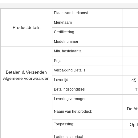
Plaats van herkomst
Merknaam
Productdetails
Certificering
Modelnummer
Min. bestelaantal
Prijs
Verpakking Details
Betalen & Verzenden
Algemene voorwaarden
Levertijd
45 
Betalingscondities
T
Levering vermogen
De Af
Naam van het product:
Toepassing:
Op 
Ladingsmateriaal: