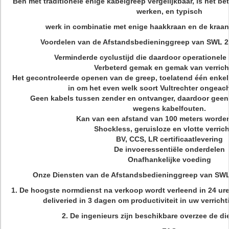
Ben met traditionele enige kabelgreep vergelijkbaar, is het be
werken, en typisch
werk in combinatie met enige haakkraan en de kraan
Voordelen van de Afstandsbedieninggreep van SWL 2
Verminderde cyclustijd die daardoor operationele
Verbeterd gemak en gemak van verrich
Het gecontroleerde openen van de greep, toelatend één enkel
in om het even welk soort Vultrechter ongeach
Geen kabels tussen zender en ontvanger, daardoor geen
wegens kabelfouten.
Kan van een afstand van 100 meters worde
Shockless, geruisloze en vlotte verrich
BV, CCS, LR certificaatlevering
De invoeressentiële onderdelen
Onafhankelijke voeding
Onze Diensten van de Afstandsbedieninggreep van SWL
1. De hoogste normdienst na verkoop wordt verleend in 24 ur
deliveried in 3 dagen om productiviteit in uw verricht
2. De ingenieurs zijn beschikbare overzee de d