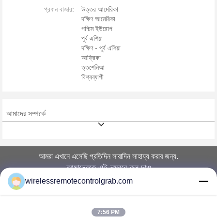
প্রধান বাজার:
উত্তর আমেরিকা
দক্ষিণ আমেরিকা
পশ্চিম ইউরোপ
পূর্ব এশিয়া
দক্ষিণ - পূর্ব এশিয়া
আফ্রিকা
ত্তশেনিআ
বিশ্বব্যাপী
আমাদের সম্পর্কে
আমরা এখানে এসেছি প্রতিদিন সারাদিন সাহায্য করার জন্য.
আমাদেরকে এই নম্বরে কল দাও
wirelessremotecontrolgrab.com
আজই শুরু করুন
7:56 PM