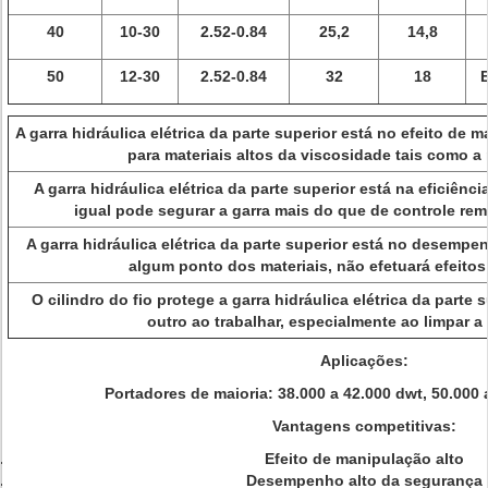
40
10-30
2.52-0.84
25,2
14,8
50
12-30
2.52-0.84
32
18
E
A garra hidráulica elétrica da parte superior está no efeito de 
para materiais altos da viscosidade tais como a
A garra hidráulica elétrica da parte superior está na eficiênc
igual pode segurar a garra mais do que de controle rem
A garra hidráulica elétrica da parte superior está no desempe
algum ponto dos materiais, não efetuará efeito
O cilindro do fio protege a garra hidráulica elétrica da parte
outro ao trabalhar, especialmente ao limpar 
Aplicações:
Portadores de maioria: 38.000 a 42.000 dwt, 50.000 
Vantagens competitivas:
Efeito de manipulação alto
Desempenho alto da segurança