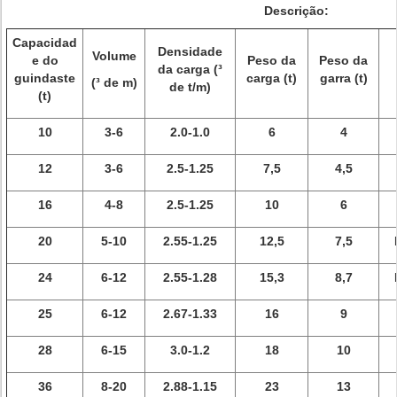
Descrição:
Capacidad
Densidade
Volume
e do
Peso da
Peso da
da carga (³
guindaste
carga (t)
garra (t)
(³ de m)
de t/m)
(t)
10
3-6
2.0-1.0
6
4
12
3-6
2.5-1.25
7,5
4,5
16
4-8
2.5-1.25
10
6
20
5-10
2.55-1.25
12,5
7,5
24
6-12
2.55-1.28
15,3
8,7
25
6-12
2.67-1.33
16
9
28
6-15
3.0-1.2
18
10
36
8-20
2.88-1.15
23
13