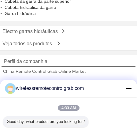
Cubeta da garra da parte superior
Cubeta hidráulica da garra
Garra hidráulica
Electro garras hidráulicas
Veja todos os produtos
Perfil da companhia
China Remote Control Grab Online Market
Fornecedores Verified
wirelessremotecontrolgrab.com
Trust Seal
Verified Suplier
4:33 AM
Casa
Good day, what product are you looking for?
Todos os Produtos
Mapa do Site