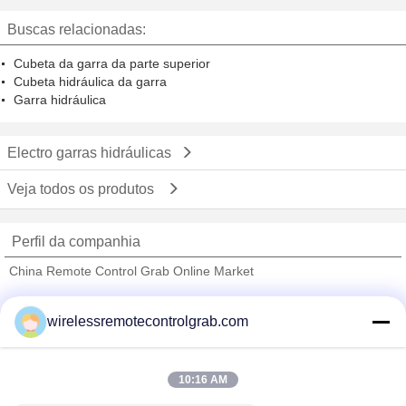
Buscas relacionadas:
Cubeta da garra da parte superior
Cubeta hidráulica da garra
Garra hidráulica
Electro garras hidráulicas
Veja todos os produtos
Perfil da companhia
China Remote Control Grab Online Market
Fornecedores Verified
wirelessremotecontrolgrab.com
Trust Seal
Verified Suplier
10:16 AM
Casa