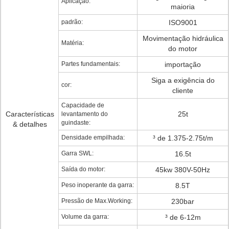
Aplicação:
maioria
padrão:
ISO9001
Movimentação hidráulica
Matéria:
do motor
Partes fundamentais:
importação
Siga a exigência do
cor:
cliente
Capacidade de
Características
25t
levantamento do
guindaste:
& detalhes
Densidade empilhada:
³ de 1.375-2.75t/m
Garra SWL:
16.5t
Saída do motor:
45kw 380V-50Hz
Peso inoperante da garra:
8.5T
Pressão de Max.Working:
230bar
Volume da garra:
³ de 6-12m