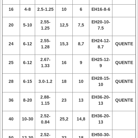
16
4-8
2.5-1.25
10
6
EH16-8-6
2.55-
EH20-10-
20
5-10
12,5
7,5
1.25
7.5
2.55-
EH24-12-
24
6-12
15,3
8,7
QUENTE
1.28
8.7
2.67-
EH25-12-
25
6-12
16
9
QUENTE
1.33
9
EH28-15-
28
6-15
3.0-1.2
18
10
QUENTE
10
2.88-
EH36-20-
36
8-20
23
13
QUENTE
1.15
13
2.52-
EH36-20-
40
10-30
25,2
14,8
0.84
13
2.52-
EH50-30-
50
12-30
32
18