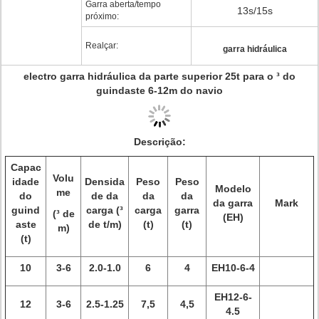
Garra aberta/tempo
13s/15s
próximo:
Realçar:
garra hidráulica
electro garra hidráulica da parte superior 25t para o ³ do
guindaste 6-12m do navio
Descrição:
Capac
Volu
idade
Densida
Peso
Peso
Modelo
me
do
de da
da
da
da garra
Mark
guind
carga (³
carga
garra
(³ de
(EH)
aste
de t/m)
(t)
(t)
m)
(t)
10
3-6
2.0-1.0
6
4
EH10-6-4
EH12-6-
12
3-6
2.5-1.25
7,5
4,5
4.5