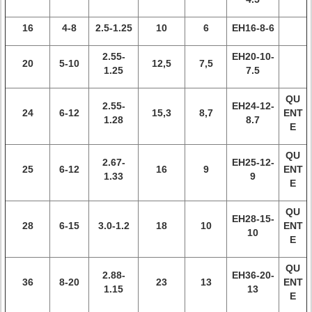
16
4-8
2.5-1.25
10
6
EH16-8-6
2.55-
EH20-10-
20
5-10
12,5
7,5
1.25
7.5
QU
2.55-
EH24-12-
24
6-12
15,3
8,7
ENT
1.28
8.7
E
QU
2.67-
EH25-12-
25
6-12
16
9
ENT
1.33
9
E
QU
EH28-15-
28
6-15
3.0-1.2
18
10
ENT
10
E
QU
2.88-
EH36-20-
36
8-20
23
13
ENT
1.15
13
E