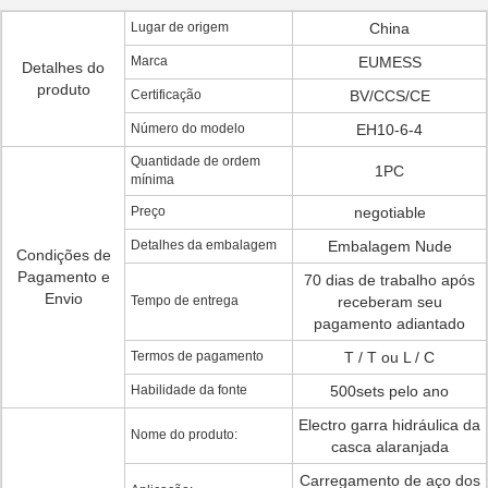
Lugar de origem
China
Marca
EUMESS
Detalhes do
produto
Certificação
BV/CCS/CE
Número do modelo
EH10-6-4
Quantidade de ordem
1PC
mínima
Preço
negotiable
Detalhes da embalagem
Embalagem Nude
Condições de
Pagamento e
70 dias de trabalho após
Envio
Tempo de entrega
receberam seu
pagamento adiantado
Termos de pagamento
T / T ou L / C
Habilidade da fonte
500sets pelo ano
Electro garra hidráulica da
Nome do produto:
casca alaranjada
Carregamento de aço dos