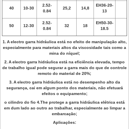
2.52-
EH36-20-
40
10-30
25,2
14,8
0.84
13
2.52-
EH50-30-
50
12-30
32
18
0.84
18.5
1. A electro garra hidráulica está no efeito de manipulação alto,
especialmente para materiais altos da viscosidade tais como a
mina do níquel;
2. A electro garra hidráulica está na eficiência elevada, tempo
de trabalho igual pode segurar a garra mais do que de controle
remoto do material de 20%;
3. A electro garra hidráulica está no desempenho alto da
segurança, cai em algum ponto dos materiais, não efetuará
efeitos o equipamento;
o cilindro do fio 4.The protege a garra hidráulica elétrica está
em dum lado ao outro ao trabalhar, especialmente ao limpar a
embarcação;
Aplicações: