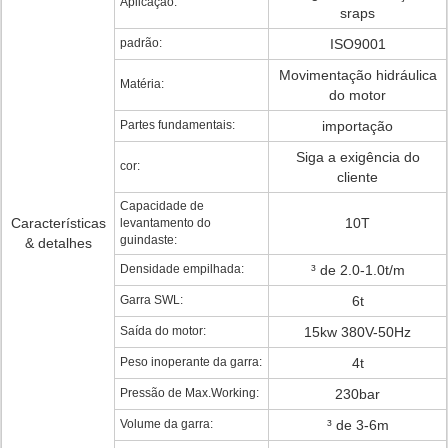
Aplicação:
sraps
padrão:
ISO9001
Movimentação hidráulica
Matéria:
do motor
Partes fundamentais:
importação
Siga a exigência do
cor:
cliente
Capacidade de
Características
10T
levantamento do
guindaste:
& detalhes
Densidade empilhada:
³ de 2.0-1.0t/m
Garra SWL:
6t
Saída do motor:
15kw 380V-50Hz
Peso inoperante da garra:
4t
Pressão de Max.Working:
230bar
Volume da garra:
³ de 3-6m