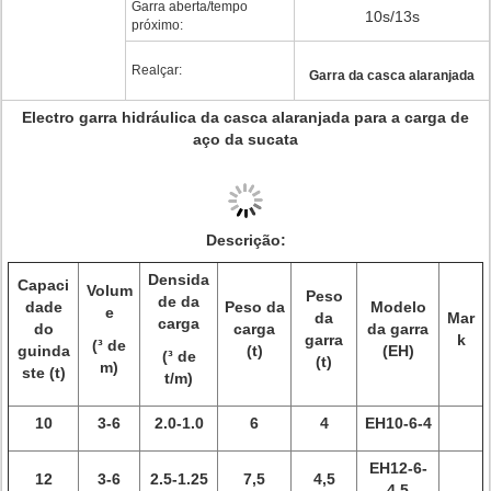
Garra aberta/tempo
10s/13s
próximo:
Realçar:
Garra da casca alaranjada
Electro garra hidráulica da casca alaranjada para a carga de
aço da sucata
Descrição:
Densida
Capaci
Volum
Peso
de da
dade
Peso da
Modelo
e
da
Mar
carga
do
carga
da garra
garra
k
(³ de
guinda
(t)
(EH)
(³ de
(t)
m)
ste (t)
t/m)
10
3-6
2.0-1.0
6
4
EH10-6-4
EH12-6-
12
3-6
2.5-1.25
7,5
4,5
4.5