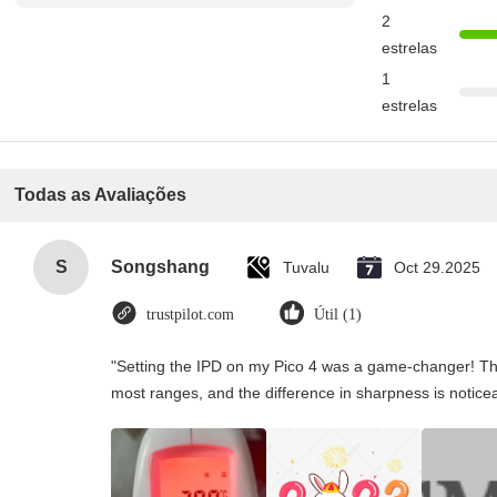
avaliação
2
estrelas
1
estrelas
Todas as Avaliações
S
Songshang
Tuvalu
Oct 29.2025
trustpilot.com
Útil (1)
"Setting the IPD on my Pico 4 was a game-changer! Th
most ranges, and the difference in sharpness is notice