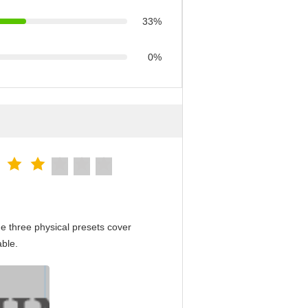
33%
0%
e three physical presets cover
able.