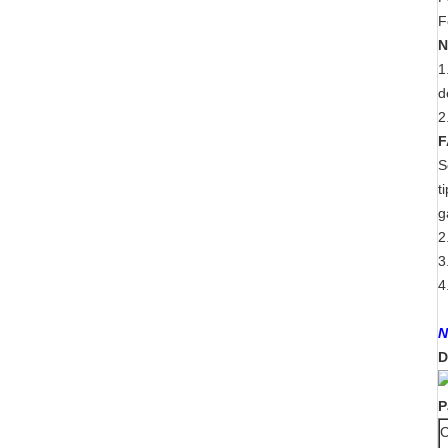
F
N
1
d
2
F
S
t
g
2
3
4
N
D
P
C