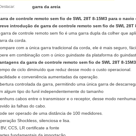
garra da areia
Destacar:
arra de controle remoto sem fio de SWL 28T 8-15M3 para o navio 
reve introdução de garra de controle remoto sem fio de SWL 28T 
 garra de controle remoto sem fio é uma garra dupla da colher que apli
arra da corda.
ompare com a única garra tradicional da corda, ele é mais seguro, fáci
pere em combinação com o único guindaste da plataforma do guindast
antagens da garra de controle remoto sem fio de SWL 28T 8-15M3
empo de ciclo diminuído que reduz desse modo o custo operacional.
acilidade e conveniência aumentadas da operação.
bertura controlada da garra, permitindo uma única garra de descarreg
m algum tipo do funil independentemente do tamanho
enhuns cabos entre o transmissor e o receptor, desse modo nenhuma
evido às falhas do cabo.
ode ser operado de uma distância de 100 medidores.
peração Shockless, silenciosa e lisa.
 BV, CCS, LR certificate a fonte
artes fundamentais da importação