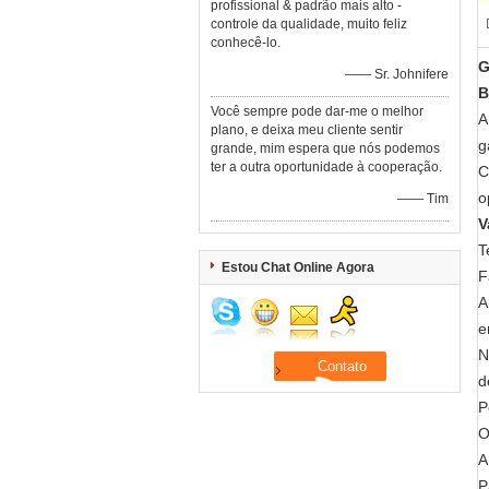
profissional & padrão mais alto -
controle da qualidade, muito feliz
conhecê-lo.
G
—— Sr. Johnifere
B
Você sempre pode dar-me o melhor
A
plano, e deixa meu cliente sentir
g
grande, mim espera que nós podemos
ter a outra oportunidade à cooperação.
C
o
—— Tim
V
T
Estou Chat Online Agora
F
A
e
N
d
P
O
A
P