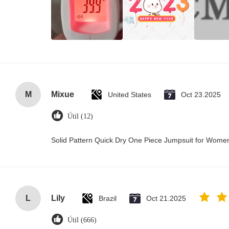
M
Mixue
United States
Oct 23.2025
Útil (12)
Solid Pattern Quick Dry One Piece Jumpsuit for Wom
L
Lily
Brazil
Oct 21.2025
Útil (666)