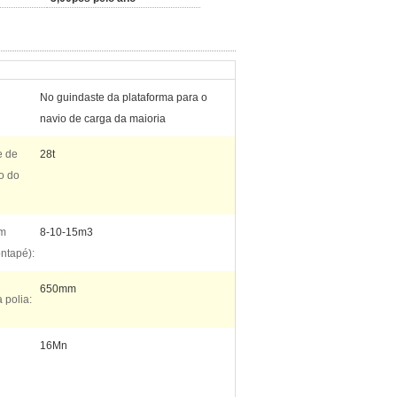
No guindaste da plataforma para o
navio de carga da maioria
e de
28t
o do
om
8-10-15m3
ntapé):
650mm
 polia:
16Mn