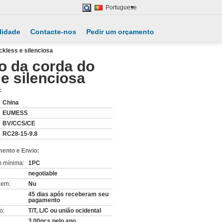
Portuguese
lidade
Contacte-nos
Pedir um orçamento
ckless e silenciosa
o da corda do
e silenciosa
:
China
EUMESS
BV/CCS/CE
RC28-15-9.8
ento e Envio:
m mínima:
1PC
negotiable
gem:
Nu
45 dias após receberam seu
pagamento
o:
T/T, L/C ou união ocidental
3,00pcs pelo ano