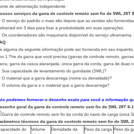
onte de alimentação independente
ossos serviços da garra de controle remoto sem fio de SWL 28T 
. O serviço do padrão o mais alto depois que as vendas são fornecid
eliveried em 3 dias para fixar a produtividade em suas operações.
. Os coordenadores são maquinaria disponível do serviço ultramarina.
AQ
e alguma da seguinte informação pode ser fornecida em seu inquérito,
ipo 1.The da garra que você precisa (garras de controle remoto, garras h
arra, garra da casca alaranjada, única garra da corda, garra de duas 
. Sua capacidade de levantamento do guindaste (SWL)?
. O material que a garra descarrega (nome ou densidade)?
. O volume da garra e o material que a garra descarrega?
ós podemos fornecer o desenho exato para você a informação qu
esenho geral da garra de controle remoto sem fio de SWL 28T 8-
arâmetros técnicos da garra de controle remoto sem fio de SWL 2
apacidade do
Volume
Densidade da
Peso da carga
Peso da g