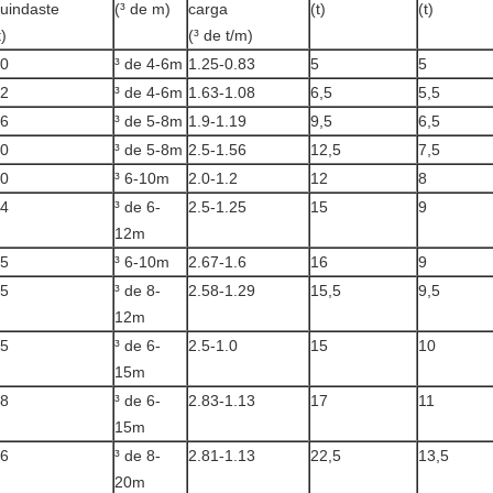
uindaste
(³ de m)
carga
(t)
(t)
t)
(³ de t/m)
0
³ de 4-6m
1.25-0.83
5
5
2
³ de 4-6m
1.63-1.08
6,5
5,5
6
³ de 5-8m
1.9-1.19
9,5
6,5
0
³ de 5-8m
2.5-1.56
12,5
7,5
0
³ 6-10m
2.0-1.2
12
8
4
³ de 6-
2.5-1.25
15
9
12m
5
³ 6-10m
2.67-1.6
16
9
5
³ de 8-
2.58-1.29
15,5
9,5
12m
5
³ de 6-
2.5-1.0
15
10
15m
8
³ de 6-
2.83-1.13
17
11
15m
6
³ de 8-
2.81-1.13
22,5
13,5
20m