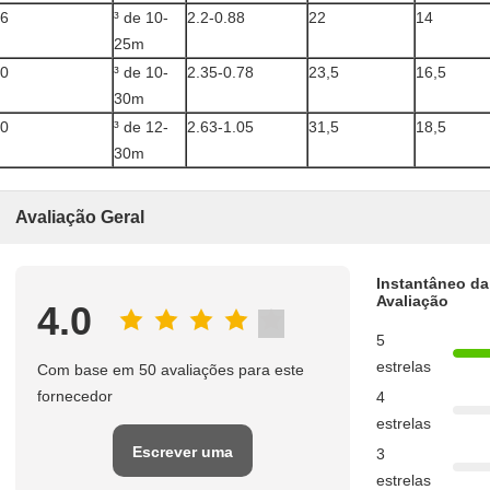
6
³ de 10-
2.2-0.88
22
14
25m
0
³ de 10-
2.35-0.78
23,5
16,5
30m
0
³ de 12-
2.63-1.05
31,5
18,5
30m
Avaliação Geral
Instantâneo da
Avaliação
4.0
5
estrelas
Com base em 50 avaliações para este
fornecedor
4
estrelas
Escrever uma
3
estrelas