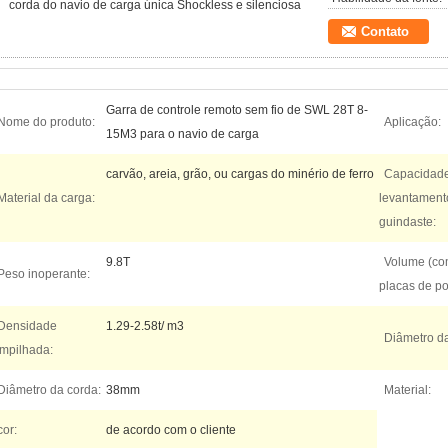
corda do navio de carga única Shockless e silenciosa
Contato
Garra de controle remoto sem fio de SWL 28T 8-
Nome do produto:
Aplicação:
15M3 para o navio de carga
carvão, areia, grão, ou cargas do minério de ferro
Capacidad
Material da carga:
levantament
guindaste:
9.8T
Volume (c
Peso inoperante:
placas de po
Densidade
1.29-2.58t/ m3
Diâmetro da
mpilhada:
Diâmetro da corda:
38mm
Material:
cor:
de acordo com o cliente