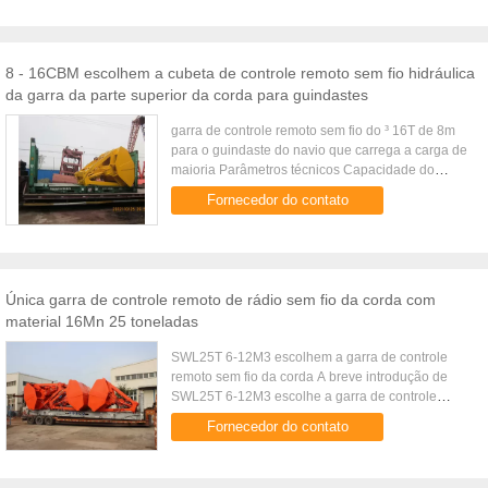
8 - 16CBM escolhem a cubeta de controle remoto sem fio hidráulica
da garra da parte superior da corda para guindastes
garra de controle remoto sem fio do ³ 16T de 8m
para o guindaste do navio que carrega a carga de
maioria Parâmetros técnicos Capacidade do
guindaste (t) Volume (³ de m) Densidade da carga
Fornecedor do contato
(³ de t/m) Peso da ...
Única garra de controle remoto de rádio sem fio da corda com
material 16Mn 25 toneladas
SWL25T 6-12M3 escolhem a garra de controle
remoto sem fio da corda A breve introdução de
SWL25T 6-12M3 escolhe a garra de controle
remoto sem fio da corda A garra de controle
Fornecedor do contato
remoto sem fio é uma garra dupla da ...