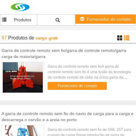
Fornecedor do contato
Produtos
97
Produtos
de
cargo grab
Garra de controle remoto sem fio/garra de controle remoto/garra
carga de maioria/garra
Garra de controle remoto sem fioA garra de
controle remoto sem fio é uma fusão da tecnologia
de controle remoto de rádio na única garra da
corda para segurar de materiais de maioria. É
Fornecedor do contato
projetada particularmente ...
A garra de controle remoto sem fio do navio de carga para a carga e
descarrega o carvão e a areia no porto
Garra de controle remoto sem fio de SWL 25T para
o navio de carga Breve introdução de garra de