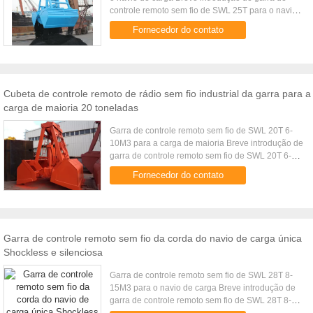
controle remoto sem fio de SWL 25T para o navio
de carga A garra de controle remoto sem fio é uma
Fornecedor do contato
garra dupla da ...
Cubeta de controle remoto de rádio sem fio industrial da garra para a
carga de maioria 20 toneladas
Garra de controle remoto sem fio de SWL 20T 6-
10M3 para a carga de maioria Breve introdução de
garra de controle remoto sem fio de SWL 20T 6-
10M3 para a carga de maioria A garra de controle
Fornecedor do contato
remoto sem fio é uma ...
Garra de controle remoto sem fio da corda do navio de carga única
Shockless e silenciosa
Garra de controle remoto sem fio de SWL 28T 8-
15M3 para o navio de carga Breve introdução de
garra de controle remoto sem fio de SWL 28T 8-