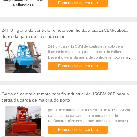
15M3 para o navio de carga A garra de controle
Fornecedor do contato
remoto sem fio é uma ...
24T 8 - garra de controle remoto sem fio da areia 12CBM/cubeta
dupla da garra do navio da colher
24T 8 - garra 12CBM de controle remoto sem
fio/cubeta dupla da garra do navio da colher
Desenho geral da garra de controle remoto sem fio
para o navio de carga da maioria Parâmetros
Fornecedor do contato
técnicos da garra de ...
Garra de controle remoto sem fio industrial de 15CBM 28T para a
carga da carga de maioria do porto
garra de controle remoto sem fio de 6-15CBM 28t
para a carga da carga de maioria do porto
Parâmetros técnicos Capacidade do guindaste (t)
Volume (³ de m) Densidade da carga (³ de t/m)
Fornecedor do contato
Peso da carga (t) Peso da ...