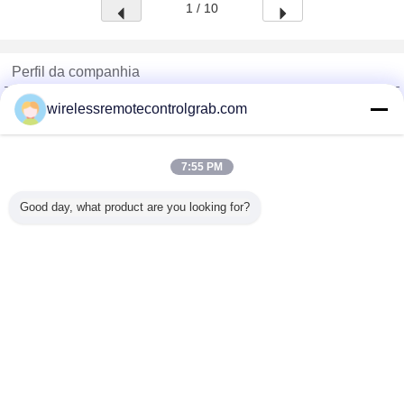
1 / 10
Perfil da companhia
China Remote Control Grab Online Market
wirelessremotecontrolgrab.com
Fornecedores Verified
Trust Seal
Verified Suplier
7:55 PM
Good day, what product are you looking for?
Casa
Todos os Produtos
Mapa do Site
Fale Conosco
Pedir um orçamento