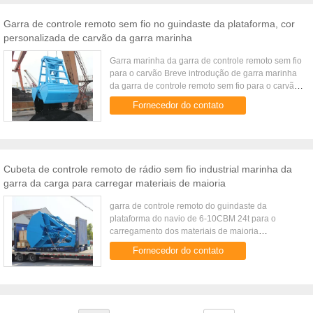
Garra de controle remoto sem fio no guindaste da plataforma, cor
personalizada de carvão da garra marinha
Garra marinha da garra de controle remoto sem fio
para o carvão Breve introdução de garra marinha
da garra de controle remoto sem fio para o carvão
A garra de controle remoto sem fio é uma garra
Fornecedor do contato
dupla da colher ...
Cubeta de controle remoto de rádio sem fio industrial marinha da
garra da carga para carregar materiais de maioria
garra de controle remoto do guindaste da
plataforma do navio de 6-10CBM 24t para o
carregamento dos materiais de maioria
Parâmetros técnicos Capacidade do guindaste (t)
Fornecedor do contato
Volume (³ de m) Densidade da carga (³ de ...