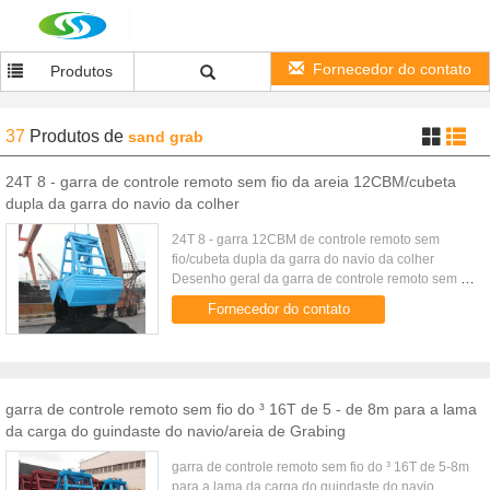
Fornecedor do contato
Produtos
37
Produtos
de
sand grab
24T 8 - garra de controle remoto sem fio da areia 12CBM/cubeta
dupla da garra do navio da colher
24T 8 - garra 12CBM de controle remoto sem
fio/cubeta dupla da garra do navio da colher
Desenho geral da garra de controle remoto sem fio
para o navio de carga da maioria Parâmetros
Fornecedor do contato
técnicos da garra de ...
garra de controle remoto sem fio do ³ 16T de 5 - de 8m para a lama
da carga do guindaste do navio/areia de Grabing
garra de controle remoto sem fio do ³ 16T de 5-8m
para a lama da carga do guindaste do navio