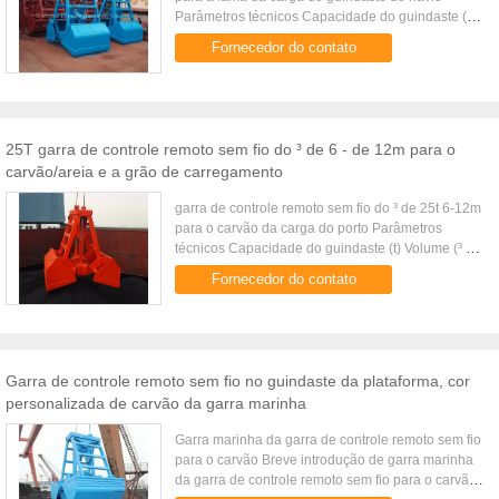
Parâmetros técnicos Capacidade do guindaste (t)
Volume (³ de m) Densidade da carga (³ de t/m)
Fornecedor do contato
Peso da carga (t) Peso ...
25T garra de controle remoto sem fio do ³ de 6 - de 12m para o
carvão/areia e a grão de carregamento
garra de controle remoto sem fio do ³ de 25t 6-12m
para o carvão da carga do porto Parâmetros
técnicos Capacidade do guindaste (t) Volume (³ de
m) Densidade da carga (³ de t/m) Peso da carga (t)
Fornecedor do contato
Peso da garra ...
Garra de controle remoto sem fio no guindaste da plataforma, cor
personalizada de carvão da garra marinha
Garra marinha da garra de controle remoto sem fio
para o carvão Breve introdução de garra marinha
da garra de controle remoto sem fio para o carvão