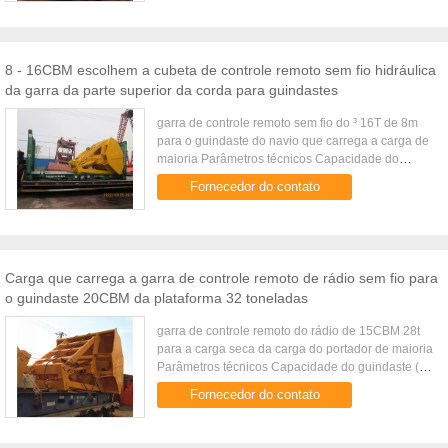
8 - 16CBM escolhem a cubeta de controle remoto sem fio hidráulica
da garra da parte superior da corda para guindastes
garra de controle remoto sem fio do ³ 16T de 8m
para o guindaste do navio que carrega a carga de
maioria Parâmetros técnicos Capacidade do
guindaste (t) Volume (³ de m) Densidade da carga
Fornecedor do contato
(³ de t/m) Peso da ...
Carga que carrega a garra de controle remoto de rádio sem fio para
o guindaste 20CBM da plataforma 32 toneladas
garra de controle remoto do rádio de 15CBM 28t
para a carga seca da carga do portador de maioria
Parâmetros técnicos Capacidade do guindaste (t)
Volume (³ de m) Densidade da carga (³ de t/m)
Fornecedor do contato
Peso da carga (t) ...