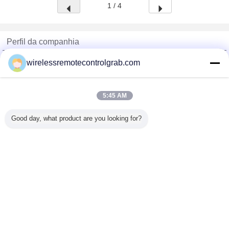
1 / 4
Perfil da companhia
China Remote Control Grab Online Market
wirelessremotecontrolgrab.com
Fornecedores Verified
Trust Seal
Verified Suplier
5:45 AM
Good day, what product are you looking for?
Casa
Todos os Produtos
Mapa do Site
Fale Conosco
Pedir um orçamento