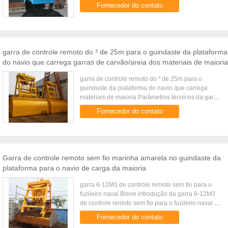
A garra de controle remoto sem fio é uma garra
Fornecedor do contato
dupla da colher ...
garra de controle remoto do ³ de 25m para o guindaste da plataforma
do navio que carrega garras de carvão/areia dos materiais de maioria
garra de controle remoto do ³ de 25m para o
guindaste da plataforma do navio que carrega
materiais de maioria Parâmetros técnicos da garra
de controle remoto para o navio de carga da
Fornecedor do contato
maioria Capacidade do ...
Garra de controle remoto sem fio marinha amarela no guindaste da
plataforma para o navio de carga da maioria
garra 6-12M3 de controle remoto sem fio para o
fuzileiro naval Breve introdução da garra 6-12M3
de controle remoto sem fio para o fuzileiro naval A
garra de controle remoto sem fio é uma garra
Fornecedor do contato
dupla da colher ...