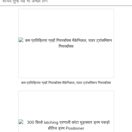
शायद तुम्हे यह भी अच्छा लगे
कम प्रतिक्रिया ग्रहों गियरबॉक्स मैकेनिकल, पावर ट्रांसमिशन गियरबॉक्स