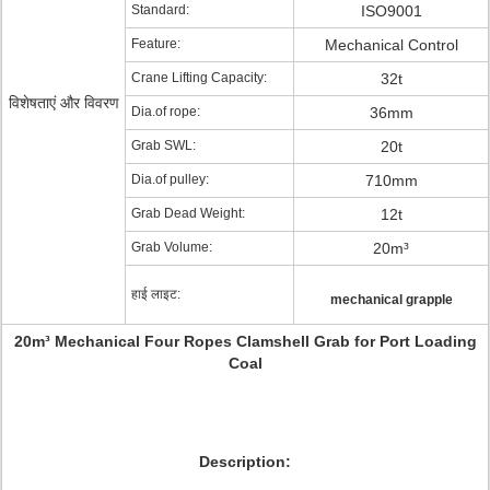
Standard:
ISO9001
Feature:
Mechanical Control
Crane Lifting Capacity:
32t
विशेषताएं और विवरण
Dia.of rope:
36mm
Grab SWL:
20t
Dia.of pulley:
710mm
Grab Dead Weight:
12t
Grab Volume:
20m³
हाई लाइट:
mechanical grapple
20m³ Mechanical Four Ropes Clamshell Grab for Port Loading
Coal​
Description: