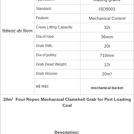
Standard:
ISO9001
Feature:
Mechanical Control
Crane Lifting Capacity:
32t
विशेषताएं और विवरण
Dia.of rope:
36mm
Grab SWL:
20t
Dia.of pulley:
710mm
Grab Dead Weight:
12t
Grab Volume:
20m³
हाई लाइट:
mechanical bucket
20m³ Four Ropes Mechanical Clamshell Grab for Port Loading
Coal
Description: