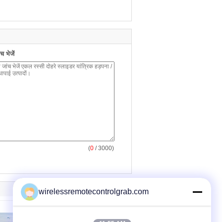
 भेजें
(
0
/ 3000)
wirelessremotecontrolgrab.com