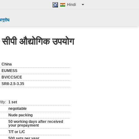
Hindi
अनुरोध
/ सीपी औद्योगिक उपयोग
China
EUMESS
BV/CCS/CE
SR8-2.5-3.35
ity:
1 set
negotiable
Nude packing
50 working days after received
your prepayment
T/T or L/C
500 sets per year