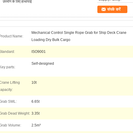
उपयोग के लिए हाथापाई
संपर्क करें
Mechanical Control Single Rope Grab for Ship Deck Crane
Product Name:
Loading Dry Bulk Cargo
Standard:
ISO9001
Self-designed
Key parts:
Crane Lifting
10t
apacity:
Grab SWL:
6.65t
Grab Dead Weight:
3.35t
Grab Volume:
2.5m³