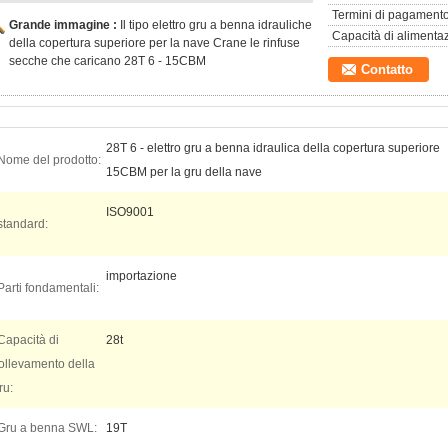
Termini di pagamento
Grande immagine :
Il tipo elettro gru a benna idrauliche
Capacità di alimenta
della copertura superiore per la nave Crane le rinfuse
secche che caricano 28T 6 - 15CBM
Contatto
28T 6 - elettro gru a benna idraulica della copertura superiore
Nome del prodotto:
15CBM per la gru della nave
ISO9001
standard:
importazione
Parti fondamentali:
Capacità di
28t
ollevamento della
ru:
Gru a benna SWL:
19T