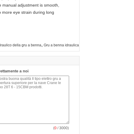
 The manual adjustment is smooth,
o more eye strain during long
,
draulico della gru a benna
Gru a benna idraulica
irettamente a noi
(
0
/ 3000)