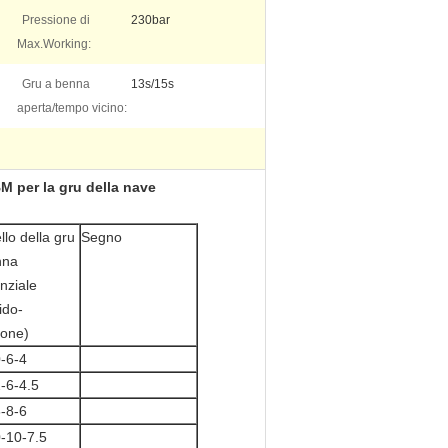
Pressione di
230bar
Max.Working:
Gru a benna
13s/15s
aperta/tempo vicino:
BM per la gru della nave
lo della gru
Segno
nna
nziale
ido-
ione)
-6-4
-6-4.5
-8-6
-10-7.5