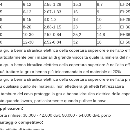
4
6-12
2.55-1.28
15,3
8,7
EH24
5
6-12
2.67-1.33
16
9
EH25
8
6-15
3.0-1.2
18
10
EH28
6
8-20
2.88-1.15
23
13
EH36
0
10-30
2.52-0.84
25,2
14,8
EH36
0
12-30
2.52-0.84
32
18
EH50
a gru a benna idraulica elettrica della copertura superiore è nell'alto eff
articolarmente per i materiali di grande viscosità quale la miniera del ni
a gru a benna idraulica elettrica della copertura superiore è nell'alta e
uò trattare la gru a benna più telecomandata del materiale di 20%
a gru a benna idraulica elettrica della copertura superiore è nell'alta p
u qualsiasi punto dei materiali, non effettuerà gli effetti l'attrezzatura
l tamburo del cavo protegge la gru a benna idraulica elettrica della cope
ato quando lavora, particolarmente quando pulisce la nave;
pplicazioni:
orta rinfuse: 38.000 - 42.000 dwt, 50.000 - 54.000 dwt, porto
antaggio competitivo:
lto effetto di trattamento