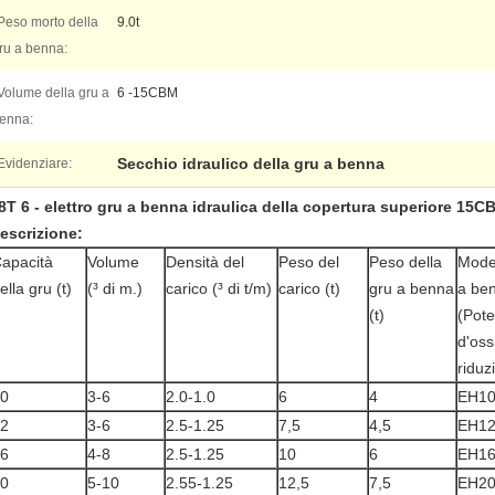
Peso morto della
9.0t
ru a benna:
Volume della gru a
6 -15CBM
enna:
Secchio idraulico della gru a benna
Evidenziare:
8T 6 - elettro gru a benna idraulica della copertura superiore 15C
escrizione:
apacità
Volume
Densità del
Peso del
Peso della
Model
ella gru (t)
(³ di m.)
carico (³ di t/m)
carico (t)
gru a benna
a be
(t)
(Pote
d'oss
riduz
0
3-6
2.0-1.0
6
4
EH10
2
3-6
2.5-1.25
7,5
4,5
EH12
6
4-8
2.5-1.25
10
6
EH16
0
5-10
2.55-1.25
12,5
7,5
EH20