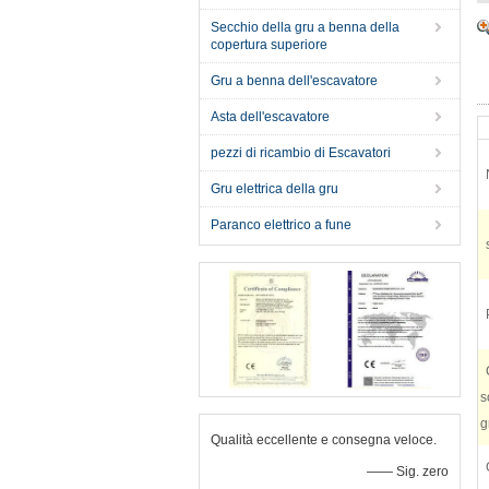
Secchio della gru a benna della
copertura superiore
Gru a benna dell'escavatore
Asta dell'escavatore
pezzi di ricambio di Escavatori
Gru elettrica della gru
Paranco elettrico a fune
s
g
Qualità eccellente e consegna veloce.
—— Sig. zero