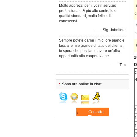
Molto apprezzi per il vostri servizio
professionale & più alto controllo di
g
qualità standard, molto felice di
conoscervi.
—— Sig. Johnifere
b
Sempre potete darmi il migliore piano e
lascia le mie grande di tatto del cliente,
io spera che possiamo avere un'altra
opportunità alla cooperazione.
2
D
—— Tim
C
d
Sono ora online in chat
1
1
1
2