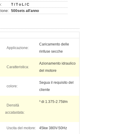
:
T / T o L / C
zione:
500sets all'anno
Caricamento delle
Applicazione:
rinfuse secche
Azionamento idraulico
Caratteristica:
del motore
Segua il requisito del
colore:
cliente
³ di 1.375-2.75t/m
Densità
accatastata:
Uscita del motore:
45kw 380V-50Hz