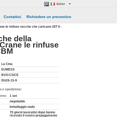
Italian
Contattici
Richiedere un preventivo
rane le rinfuse secche che caricano 28T 6 -
iche della
Crane le rinfuse
5CBM
La Cina
EUMESS
BV/CCS/CE
EH28-15-9
o e spedizione:
nimo:
1 set
negotiable
:
Imballaggio nudo
70 giorni lavorativi dopo hanno
ricevuto il vostro prepagamento