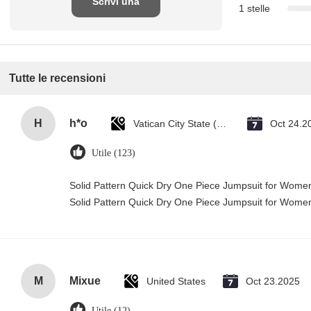
Scrivi una
1 stelle
recensione
Tutte le recensioni
H
h*o
Vatican City State (Holy See)
Oct 24.2
Utile (123)
Solid Pattern Quick Dry One Piece Jumpsuit for Wom
Solid Pattern Quick Dry One Piece Jumpsuit for Wom
M
Mixue
United States
Oct 23.2025
Utile (12)