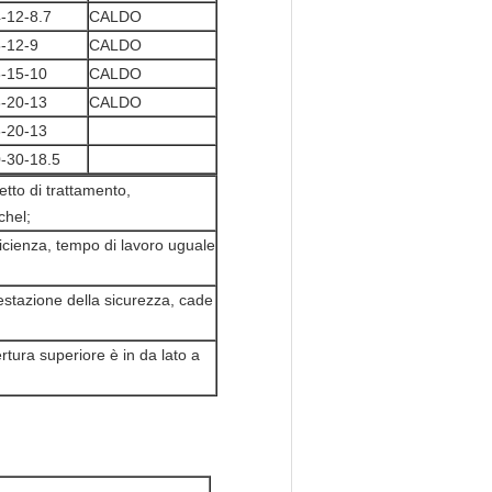
-12-8.7
CALDO
-12-9
CALDO
-15-10
CALDO
-20-13
CALDO
-20-13
-30-18.5
etto di trattamento,
chel;
fficienza, tempo di lavoro uguale
restazione della sicurezza, cade
rtura superiore è in da lato a