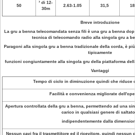
³ di 12-
50
2.63-1.05
31,5
18
30m
Breve introduzione
La gru a benna telecomandata senza fili è una gru a benna dopp
tecnica di telecomando radio alla singola gru a be
Paragoni alla singola gru a benna tradizionale della corda, è più 
tipicamente
funzioni congiuntamente alla singola gru della piattaforma dell
Vantaggi
Tempo di ciclo in diminuzione quindi che riduce 
Facilità e convenienza migliorate dell'ope
Apertura controllata della gru a benna, permettendo ad una sin
carico in qualsiasi genere di saltato
indipendentemente dalla dimensio
Nessun cavi fra il trasmettitore ed il ricevitore, quindi nessu