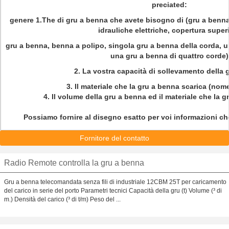
preciated:
genere 1.The di gru a benna che avete bisogno di (gru a benn
idrauliche elettriche, copertura super
gru a benna, benna a polipo, singola gru a benna della corda, 
una gru a benna di quattro corde)
2. La vostra capacità di sollevamento della
3. Il materiale che la gru a benna scarica (nom
4. Il volume della gru a benna ed il materiale che la 
Possiamo fornire al disegno esatto per voi informazioni che
Fornitore del contatto
Radio Remote controlla la gru a benna
Gru a benna telecomandata senza fili di industriale 12CBM 25T per caricamento
del carico in serie del porto Parametri tecnici Capacità della gru (t) Volume (³ di
m.) Densità del carico (³ di t/m) Peso del ...