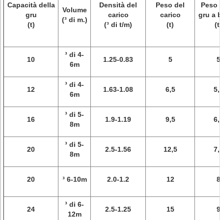
Capacità della
Densità del
Peso del
Peso 
Volume
gru
carico
carico
gru a
(³ di m.)
(t)
(³ di t/m)
(t)
(t
³ di 4-
10
1.25-0.83
5
6m
³ di 4-
12
1.63-1.08
6,5
5,
6m
³ di 5-
16
1.9-1.19
9,5
6,
8m
³ di 5-
20
2.5-1.56
12,5
7,
8m
20
³ 6-10m
2.0-1.2
12
³ di 6-
24
2.5-1.25
15
12m