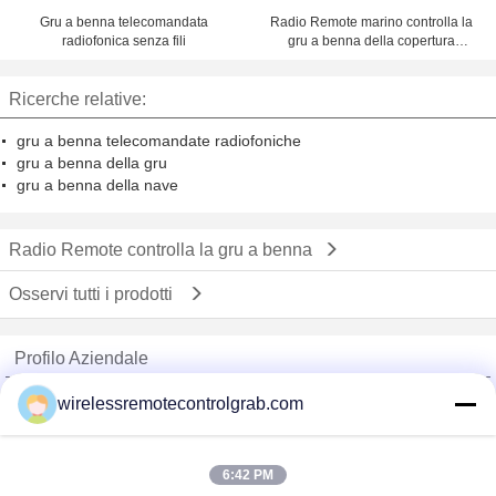
Gru a benna telecomandata
Radio Remote marino controlla la
radiofonica senza fili
gru a benna della copertura
superiore per la gru del porto che
carica Materails in serie
Ricerche relative:
gru a benna telecomandate radiofoniche
gru a benna della gru
gru a benna della nave
Radio Remote controlla la gru a benna
Osservi tutti i prodotti
Profilo Aziendale
China Remote Control Grab Online Market
wirelessremotecontrolgrab.com
Fornitori Verified
Trust Seal
Verified Suplier
6:42 PM