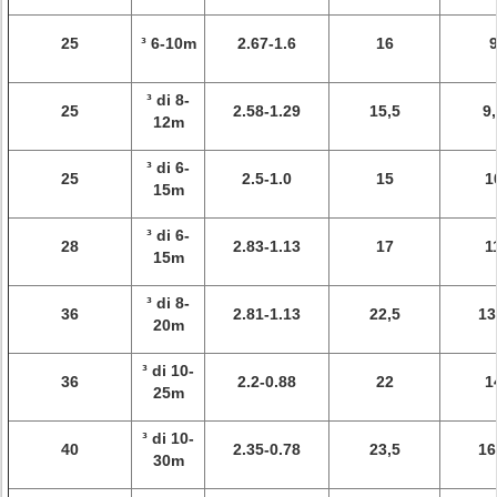
25
³ 6-10m
2.67-1.6
16
³ di 8-
25
2.58-1.29
15,5
9,
12m
³ di 6-
25
2.5-1.0
15
1
15m
³ di 6-
28
2.83-1.13
17
1
15m
³ di 8-
36
2.81-1.13
22,5
13
20m
³ di 10-
36
2.2-0.88
22
1
25m
³ di 10-
40
2.35-0.78
23,5
16
30m