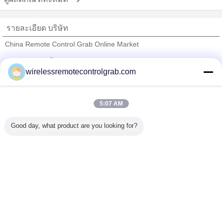
รายละเอียด บริษัท
China Remote Control Grab Online Market
ซัพพลายเออร์ที่ได้รับการยืนยัน
wirelessremotecontrolgrab.com
Trust Seal
Verified Suplier
5:07 AM
บ้าน
Good day, what product are you looking for?
ผลิตภัณฑ์ทั้งหมด
เกี่ยวกับเรา
ติดต่อเรา
ขอใบเสนอราคา
เปลี่ยนภาษา