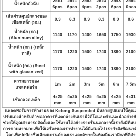
25x1
25x1
25x2
25x3
25x3
25x4
น้ำหนักตัวนับ
6pcs
6pcs
4pcs
2pcs
6pcs
0pcs
เส้นผ่านศูนย์กลางของ
8.3
8.3
8.3
8.3
8.3
8.6
เชือกเหล็ก (มม.)
น้ำหนัก (กก.)
1140
1170
1400
1650
1750
1930
(Aluninum alloy)
น้ำหนัก (กก.) (เหล็ก
1170
1220
1500
1740
1890
2100
ทาสี)
น้ำหนัก (กก.) (Steel
1170
1220
1500
1740
1890
2100
with glavanized)
ความยาวของ
1m
2m
3m
5m
6m
7.5m
แพลตฟอร์ม
4x25
4x25
4x25
4x25
4x25
4x31
เชือกลวดเหล็ก
mm
mm
mm
mm
mm
mm
แพลตฟอร์มการทำงานของ Ketong Suspended มีหลายรูปแบบให้คุณเล
ปรับแต่งสำหรับคำขออาคารที่แตกต่างกันเรามีวิดีโอและคำแนะนำอย่างชั
ช่วยให้คุณสามารถติดตั้งและใช้งานได้อย่างราบรื่นนอกจากนี้เรายังมีทีมบ
การขายมากมายเพื่อให้เครื่องของเราทำงานได้ดีเสมอไป เรากำลังพัฒนาต
โลกเพื่อปกป้องชื่อเสียงแบรนด์ของเราและผู้ขายในท้องถิ่นเรามีกฎที่ดีส