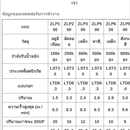
เรา
ข้อมูลของแพลตฟอร์มการทำงาน
ZLP1
ZLP2
ZLP3
ZLP5
ZLP6
ZLP
แบบ
00
50
00
00
30
00
อลูมิ
อัลลอ
สังกะ
วัสดุ
เหล็ก
ทาสี,
เหล็ก
เนียม
ย
สี
100k
250k
300k
500k
630k
800k
กำลังรับน้ำหนัก
gs
gs
gs
gs
gs
gs
LST3
LST3
LST3
LST3
LST3
LST
ประเภทล็อคนิรภัย
0
0
0
0
0
0
LTD6
LTD6
LTD6
LTD6
LTD6
LTD
แบบรอก
.3
.3
.3
.3
.3
.0
ปริมาณ
1.5
2.3
2.4
2.8
2.9
3.0
ความเร็วสูงสุด (m /
8.3
8.3
8.3
8.3
8.3
9.6
min)
ปริมาณภาชนะ 20GP
20
16
12
10
10
9