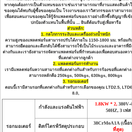
หากคุณต้องการเป็นตัวแทนของเราเช่นเราสามารถมาที่งานแสดงสินค้าใน
ของคุณได้พบกับผู้ซื้อของคุณเป็น โรงงานของเราวิศวกรของเราสามาร
เพื่อสอนคนงานของคุณให้รู้จักแพลตฟอร์มของเราอย่างลึกซึ้งสัญญาที่เข้ม
ปกป้องตัวแทนในพื้นที่นั้น ... ยินดีต้อนรับสู่เพื่อหารือ
ส่วนหลัก:
1. กลไกการระงับและเครื่องถ่วงน้ำหนัก
ความสูงของแพลตฟอร์มสามารถปรับได้ภายใน 1150-1800 มม. พร้อมกับ
สามารถยืดออกและดึงกลับได้ซึ่งสามารถใช้เป็นไม้ระแนงและอาคารที่มี
ต่างกันและเรายังสามารถจัดหาแพลตฟอร์มที่กำหนดเองเพื่อตอบสนองควา
ที่แตกต่างจากลูกค้า
2. แพลตฟอร์มการทำงาน
เรามีแพลตฟอร์มความสามารถที่แตกต่างกันสำหรับการร้องขอที่แตกต่า
สามารถหลักคือ 250kgs, 500kgs, 630kgs, 800kgs
3. รอกมอเตอร์
ตอนนี้เรามีสามรอกที่แตกต่างกันสำหรับการเลือกของคุณ LTD2.5, LTD
8.0,
1.8KW * 2,
380V-
กำลังและแรงดันไฟฟ้า
50HZ, 3 เฟส
38CrMoA1A (เนื้อห
รอกมอเตอร์
ดิสก์ไดรฟ์วัสดุประกอบ
ที่สุด)