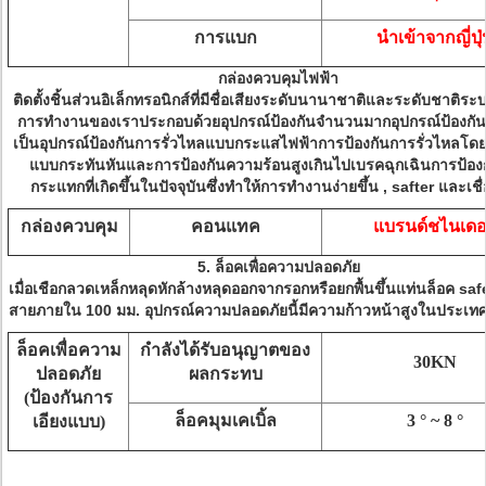
การแบก
นำเข้าจากญี่ปุ
กล่องควบคุมไฟฟ้า
ติดตั้งชิ้นส่วนอิเล็กทรอนิกส์ที่มีชื่อเสียงระดับนานาชาติและระดับชาติร
การทำงานของเราประกอบด้วยอุปกรณ์ป้องกันจำนวนมากอุปกรณ์ป้องกันด
เป็นอุปกรณ์ป้องกันการรั่วไหลแบบกระแสไฟฟ้าการป้องกันการรั่วไหลโดยอ
แบบกระทันหันและการป้องกันความร้อนสูงเกินไปเบรคฉุกเฉินการป้อง
กระแทกที่เกิดขึ้นในปัจจุบันซึ่งทำให้การทำงานง่ายขึ้น , safter และเชื่
กล่องควบคุม
คอนแทค
แบรนด์ชไนเดอ
5. ล็อคเพื่อความปลอดภัย
เมื่อเชือกลวดเหล็กหลุดหักล้างหลุดออกจากรอกหรือยกพื้นขึ้นแท่นล็อค saf
สายภายใน 100 มม. อุปกรณ์ความปลอดภัยนี้มีความก้าวหน้าสูงในประเทศ
ล็อคเพื่อความ
กำลังได้รับอนุญาตของ
30KN
ปลอดภัย
ผลกระทบ
(ป้องกันการ
ล็อคมุมเคเบิ้ล
3 ° ~ 8 °
เอียงแบบ)