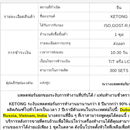
สถานที่กำเนิด
จีน
รายละเอียดสินค้า
ชื่อแบรนด์
KETONG
ได้รับการรับรอง
ISO,GOST-R,
จำนวนสั่งซื้อขั้นต่ำ
1 ชุด
รายละเอียดการบรรจุ
ส่งออก
การชำระเงิน
เวลาการส่งมอบ
10-30 วัน
เงื่อนไขการชำระเงิน
T/T หรือ LC
สามารถในการผลิต
300 SETS
คุณลักษณะเด่น
แสงสูง:
ระวางแพลตฟอร์มร
แพลตฟอร์มยกของระงับการทำงานที่ปรับได้ / แท่นทำงานชั่วครา
KETONG
ระงับแพลตฟอร์มการทำงานมานานกว่า 8 ปีมากกว่า 90% ส
ผลิตภัณฑ์ไปทั่วโลกเป็นเวลา 7 ปีเรามีตัวแทนในประเทศต่อไปนี้:
Duba
Russia, Vietnam, India
บางสถานที่อื่น ๆ ที่เราสามารถพูดคุยได้ตอนนี้ 
บริการหลังการขายที่ครบถ้วนเพื่อให้แน่ใจว่าเครื่องทำงานได้ดีคุณสาม
งานของเราได้ง่ายแม้เพียง 1 ชุดในตลาด ดังนั้นโปรดตั้งหัวใจที่เหลือเพื่อท