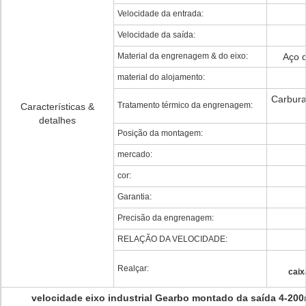
Velocidade da entrada:
Velocidade da saída:
Material da engrenagem & do eixo:
Aço d
material do alojamento:
Carbura
Tratamento térmico da engrenagem:
Características &
detalhes
Posição da montagem:
mercado:
cor:
Garantia:
Precisão da engrenagem:
RELAÇÃO DA VELOCIDADE:
Realçar:
caix
velocidade eixo industrial Gearbo montado da saída 4-200