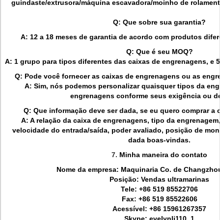
guindaste/extrusora/máquina escavadora/moinho de rolament
Q: Que sobre sua garantia?
A: 12 a 18 meses de garantia de acordo com produtos difere
Q: Que é seu MOQ?
A: 1 grupo para tipos diferentes das caixas de engrenagens, e
Q: Pode você fornecer as caixas de engrenagens ou as eng
A: Sim, nós podemos personalizar quaisquer tipos da eng
engrenagens conforme seus exigência ou d
Q: Que informação deve ser dada, se eu quero comprar a
A: A relação da caixa de engrenagens, tipo da engrenagem,
velocidade do entrada/saída, poder avaliado, posição de mon
dada boas-vindas.
7.
Minha maneira do contato
Nome da empresa: Maquinaria Co. de Changzhou
Posição: Vendas ultramarinas
Tele: +86
519 85522706
Fax: +86 519 85522606
Acessível: +86 15961267357
Skype: evelynli110_1