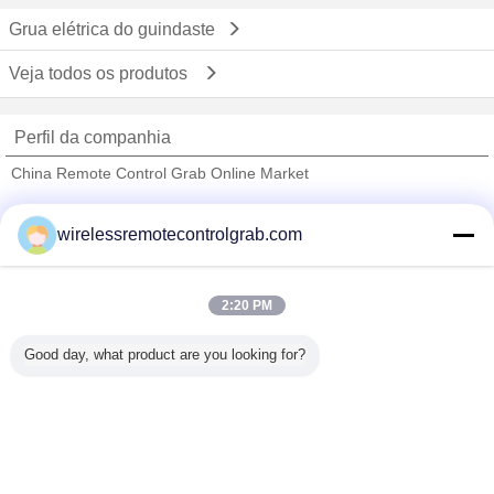
Grua elétrica do guindaste
Veja todos os produtos
Perfil da companhia
China Remote Control Grab Online Market
Fornecedores Verified
wirelessremotecontrolgrab.com
Trust Seal
Verified Suplier
2:20 PM
Casa
Good day, what product are you looking for?
Todos os Produtos
Mapa do Site
Fale Conosco
Pedir um orçamento