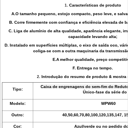
1.
Características de produto
A.O tamanho pequeno, estojo compacto, peso leve, e salva
B. Corre firmemente com confiança e eficiência elevada de bai
C. Liga de alumínio de alta qualidade, aparência elegante, irr
capacidade levando alta;
D. Instalado em superfícies múltiplas, o eixo de saída oco, vári
coliga-se com a outra maquinaria da transmissã
E.A melhor qualidade, preço competiti
F. Entrega no tempo.
2.
Introdução do resumo de produto & mostra
Caixa de engrenagens do sem-fim do Reduto
Tipo:
Único-fase da série do
Modelo:
WPW60
Outro:
40,50,60,70,80,100,120,135,147, 1
Cor:
Azul/verde ou no pedido do