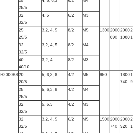
25
4, 5, 6,3
6/2
M4
25/5
32
4, 5
6/2
M3
32/5
25
3,2, 4, 5
8/2
M5
1300
2000
2000
2
25/5
890
1080
1
32
3,2, 4, 5
8/2
M4
32/5
40
3,2, 4
8/2
M3
40/10
ZH2000BS
20
5, 6,3, 8
4/2
M5
950
—
1800
1
20/5
740
9
25
5, 6,3, 8
4/2
M4
25/5
32
5, 6,3
4/2
M3
32/5
32
3,2, 4, 5
6/2
M5
1500
2000
2000
2
32/5
740
920
1