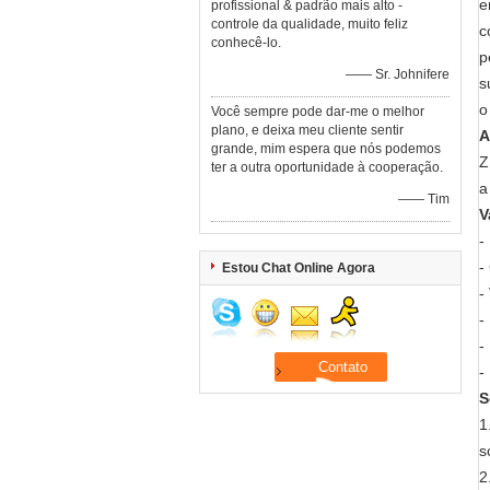
e
profissional & padrão mais alto -
controle da qualidade, muito feliz
c
conhecê-lo.
p
—— Sr. Johnifere
s
o
Você sempre pode dar-me o melhor
plano, e deixa meu cliente sentir
A
grande, mim espera que nós podemos
Z
ter a outra oportunidade à cooperação.
a
—— Tim
V
-
-
Estou Chat Online Agora
-
-
-
-
S
1
s
2