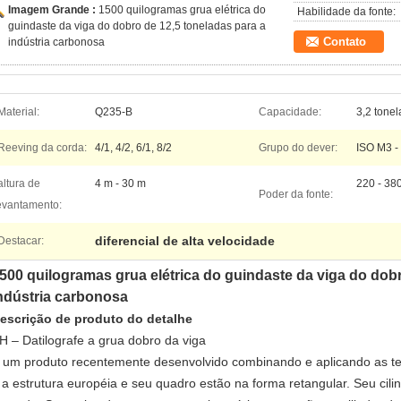
Imagem Grande :
1500 quilogramas grua elétrica do
Habilidade da fonte:
guindaste da viga do dobro de 12,5 toneladas para a
Contato
indústria carbonosa
Material:
Q235-B
Capacidade:
3,2 tonel
Reeving da corda:
4/1, 4/2, 6/1, 8/2
Grupo do dever:
ISO M3 -
altura de
4 m - 30 m
220 - 380
Poder da fonte:
evantamento:
diferencial de alta velocidade
Destacar:
500 quilogramas grua elétrica do guindaste da viga do dobr
ndústria carbonosa
escrição de produto do detalhe
H – Datilografe a grua dobro da viga
 um produto recentemente desenvolvido combinando e aplicando as t
 a estrutura européia e seu quadro estão na forma retangular. Seu cili