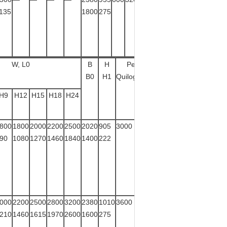
135
1800
275
W, L0
B
H
Peso
B0
H1
Quilograma
H9
H12
H15
H18
H24
800
1800
2000
2200
2500
2020
905
3000
90
1080
1270
1460
1840
1400
222
000
2200
2500
2800
3200
2380
1010
3600
210
1460
1615
1970
2600
1600
275