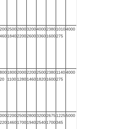
200
2500
2800
3200
4000
2380
1010
4000
460
1840
2200
2600
3360
1600
275
800
1800
2000
2200
2500
2380
1140
4000
20
1100
1280
1460
1820
1600
275
000
2200
2500
2800
3200
2675
1225
5000
220
1460
1700
1940
2540
1700
345