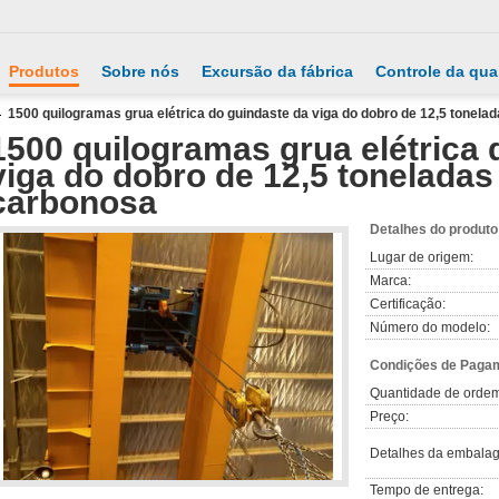
Produtos
Sobre nós
Excursão da fábrica
Controle da qua
1500 quilogramas grua elétrica do guindaste da viga do dobro de 12,5 tonelad
1500 quilogramas grua elétrica 
viga do dobro de 12,5 toneladas 
carbonosa
Detalhes do produto
Lugar de origem:
Marca:
Certificação:
Número do modelo:
Condições de Pagam
Quantidade de orde
Preço:
Detalhes da embala
Tempo de entrega: