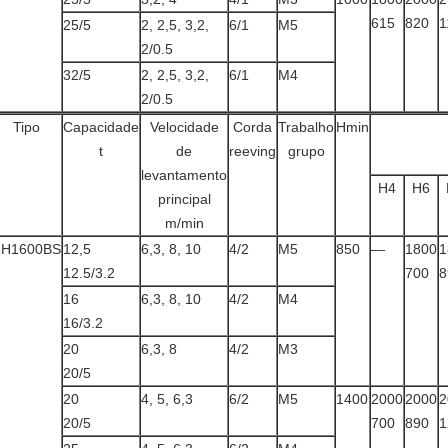
615
820
1
25/5
2, 2,5, 3,2,
6/1
M5
2/0.5
32/5
2, 2,5, 3,2,
6/1
M4
2/0.5
Tipo
Capacidade
Velocidade
Corda
Trabalho
Hmin
t
de
reeving
grupo
levantamento
H4
H6
principal
m/min
ZH1600BS
12,5
6,3, 8, 10
4/2
M5
850
—
1800
1
12.5/3.2
700
8
16
6,3, 8, 10
4/2
M4
16/3.2
20
6,3, 8
4/2
M3
20/5
20
4, 5, 6,3
6/2
M5
1400
2000
2000
2
20/5
700
890
1