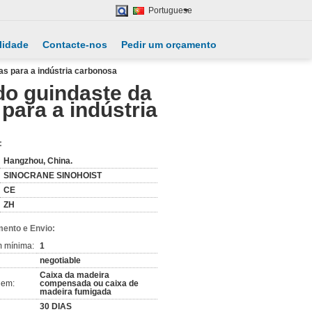
Portuguese
lidade
Contacte-nos
Pedir um orçamento
as para a indústria carbonosa
do guindaste da
para a indústria
:
Hangzhou, China.
SINOCRANE SINOHOIST
CE
ZH
ento e Envio:
m mínima:
1
negotiable
Caixa da madeira
gem:
compensada ou caixa de
madeira fumigada
30 DIAS