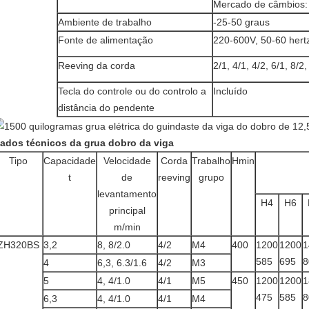
Mercado de câmbios
Ambiente de trabalho
-25-50 graus
Fonte de alimentação
220-600V, 50-60 hert
Reeving da corda
2/1, 4/1, 4/2, 6/1, 8/2,
Tecla do controle ou do controlo a
Incluído
distância do pendente
ados técnicos da grua dobro da viga
Tipo
Capacidade
Velocidade
Corda
Trabalho
Hmin
t
de
reeving
grupo
levantamento
H4
H6
principal
m/min
ZH320BS
3,2
8, 8/2.0
4/2
M4
400
1200
1200
1
585
695
8
4
6,3, 6.3/1.6
4/2
M3
5
4, 4/1.0
4/1
M5
450
1200
1200
1
475
585
8
6,3
4, 4/1.0
4/1
M4