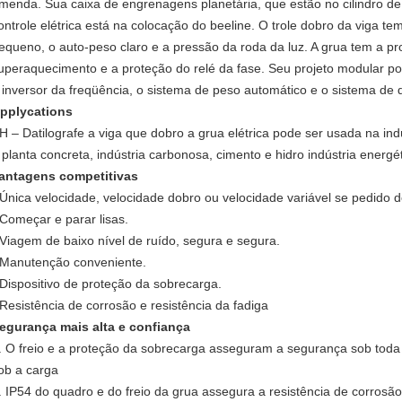
menda. Sua caixa de engrenagens planetária, que estão no cilindro de
ontrole elétrica está na colocação do beeline. O trole dobro da viga t
equeno, o auto-peso claro e a pressão da roda da luz. A grua tem a p
uperaquecimento e a proteção do relé da fase. Seu projeto modular 
 inversor da freqüência, o sistema de peso automático e o sistema de
pplycations
H – Datilografe a viga que dobro a grua elétrica pode ser usada na indús
 planta concreta, indústria carbonosa, cimento e hidro indústria energét
antagens competitivas
 Única velocidade, velocidade dobro ou velocidade variável se pedido do
 Começar e parar lisas.
 Viagem de baixo nível de ruído, segura e segura.
 Manutenção conveniente.
 Dispositivo de proteção da sobrecarga.
 Resistência de corrosão e resistência da fadiga
egurança mais alta e confiança
. O freio e a proteção da sobrecarga asseguram a segurança sob toda
ob a carga
. IP54 do quadro e do freio da grua assegura a resistência de corrosã