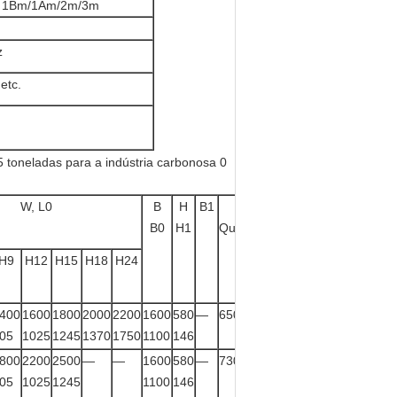
: 1Bm/1Am/2m/3m
z
 etc.
W, L0
B
H
B1
Peso
B0
H1
Quilograma
H9
H12
H15
H18
H24
400
1600
1800
2000
2200
1600
580
—
650
05
1025
1245
1370
1750
1100
146
800
2200
2500
—
—
1600
580
—
730
05
1025
1245
1100
146