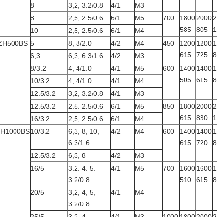
8
3,2, 3.2/0.8
4/1
M3
8
2,5, 2.5/0.6
6/1
M5
700
1800
2000
2
585
805
1
10
2,5, 2.5/0.6
6/1
M4
ZH500BS
5
8, 8/2.0
4/2
M4
450
1200
1200
1
615
725
8
6,3
6,3, 6.3/1.6
4/2
M3
8/3.2
4, 4/1.0
4/1
M5
600
1400
1400
1
505
615
8
10/3.2
4, 4/1.0
4/1
M4
12.5/3.2
3,2, 3.2/0.8
4/1
M3
12.5/3.2
2,5, 2.5/0.6
6/1
M5
850
1800
2000
2
615
830
1
16/3.2
2,5, 2.5/0.6
6/1
M4
ZH1000BS
10/3.2
6,3, 8, 10,
4/2
M4
600
1400
1400
1
6.3/1.6
615
720
8
12.5/3.2
6,3, 8
4/2
M3
16/5
3,2, 4, 5,
4/1
M5
700
1600
1600
1
3.2/0.8
510
615
8
20/5
3,2, 4, 5,
4/1
M4
3.2/0.8
25/5
3,2, 4
4/1
M3
1000
1800
2000
2