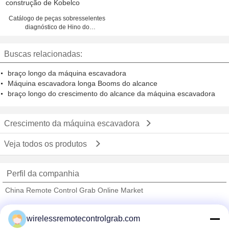
Catálogo de peças sobresselentes
diagnóstico de Hino do
equipamento de construção de
Kobelco
Buscas relacionadas:
braço longo da máquina escavadora
Máquina escavadora longa Booms do alcance
braço longo do crescimento do alcance da máquina escavadora
Crescimento da máquina escavadora
Veja todos os produtos
Perfil da companhia
China Remote Control Grab Online Market
Fornecedores Verified
wirelessremotecontrolgrab.com
Trust Seal
Verified Suplier