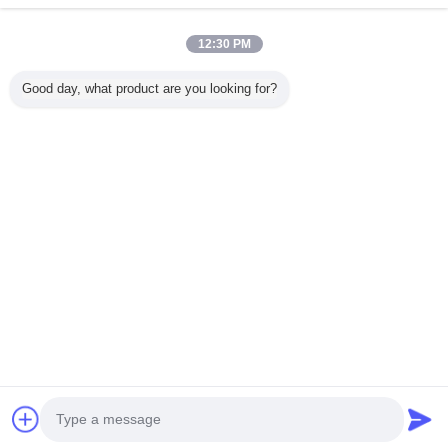
12:30 PM
Casa
Good day, what product are you looking for?
Todos os Produtos
Mapa do Site
Fale Conosco
Pedir um orçamento
Mude a língua
Local completo
Copyright © 2015 - 2026 China Remote Control Grab Online Market.
All rights reserved.
Developed by
ECER