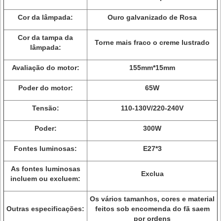
Cor da lâmpada:
Ouro galvanizado de Rosa
Cor da tampa da
Torne mais fraco o creme lustrado
lâmpada:
Avaliação do motor:
155mm*15mm
Poder do motor:
65W
Tensão:
110-130V/220-240V
Poder:
300W
Fontes luminosas:
E27*3
As fontes luminosas
Exclua
incluem ou excluem:
Os vários tamanhos, cores e material
Outras especificações:
feitos sob encomenda do fã saem
por ordens