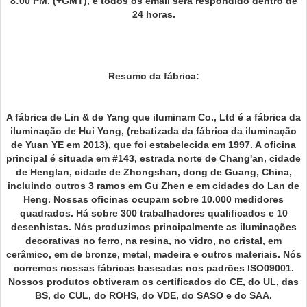
8:00 PM. (+GMT), e todos os email será respondido dentro de
24 horas.
Resumo da fábrica:
A fábrica de Lin & de Yang que iluminam Co., Ltd é a fábrica da
iluminação de Hui Yong, (rebatizada da fábrica da iluminação
de Yuan YE em 2013), que foi estabelecida em 1997. A oficina
principal é situada em #143, estrada norte de Chang'an, cidade
de Henglan, cidade de Zhongshan, dong de Guang, China,
incluindo outros 3 ramos em Gu Zhen e em cidades do Lan de
Heng. Nossas oficinas ocupam sobre 10.000 medidores
quadrados. Há sobre 300 trabalhadores qualificados e 10
desenhistas. Nós produzimos principalmente as iluminações
decorativas no ferro, na resina, no vidro, no cristal, em
cerâmico, em de bronze, metal, madeira e outros materiais. Nós
corremos nossas fábricas baseadas nos padrões ISO09001.
Nossos produtos obtiveram os certificados do CE, do UL, das
BS, do CUL, do ROHS, do VDE, do SASO e do SAA.