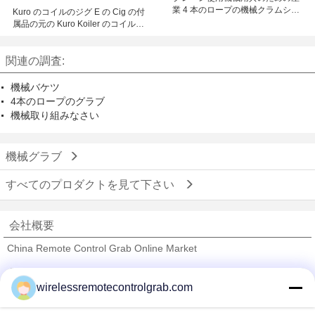
業 4 本のロープの機械クラムシェ
Kuro のコイルのジグ E の Cig の付
ルのグラブ
属品の元の Kuro Koiler のコイルの
ジグ/3 つのサイズは設計します
関連の調査:
機械バケツ
4本のロープのグラブ
機械取り組みなさい
機械グラブ
すべてのプロダクトを見て下さい
会社概要
China Remote Control Grab Online Market
検証サプライヤー
wirelessremotecontrolgrab.com
Trust Seal
Verified Suplier