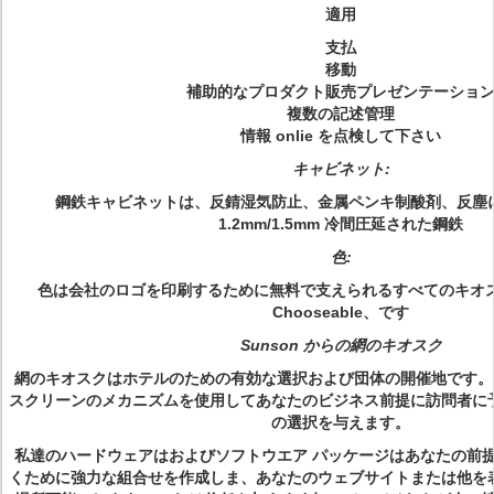
適用
支払
移動
補助的なプロダクト販売プレゼンテーショ
複数の記述管理
情報 onlie を点検して下さい
キャビネット:
鋼鉄キャビネットは、反錆湿気防止、金属ペンキ制酸剤、反塵
1.2mm/1.5mm 冷間圧延された鋼鉄
色:
色は会社のロゴを印刷するために無料で支えられるすべてのキオス
Chooseable、です
Sunson からの網のキオスク
網のキオスクはホテルのための有効な選択および団体の開催地です。
スクリーンのメカニズムを使用してあなたのビジネス前提に訪問者に
の選択を与えます。
私達のハードウェアはおよびソフトウエア パッケージはあなたの前
くために強力な組合せを作成しま、あなたのウェブサイトまたは他を