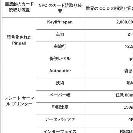
無接触のカード
NFC のカード読取り装
世界の CCID の指定と迎
読取り装置
置
Keylift~span
2,000,
主力
2~
暗号化された
Pinpad
主旅行
>2.
保護レベル
ip
Autocutter
含ま
技術
熱
ペーパー幅
任意 80m
レシート サーマ
ル プリンター
印刷速度
150
データ バッファ
4
インターフェイス
RS23