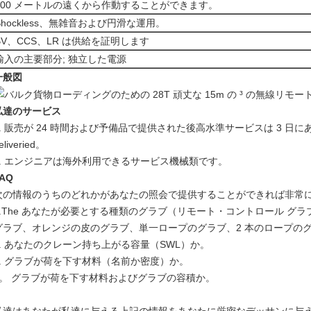
100 メートルの遠くから作動することができます。
Shockless、無雑音および円滑な運用。
BV、CCS、LR は供給を証明します
輸入の主要部分; 独立した電源
一般図
私達のサービス
1. 販売が 24 時間および予備品で提供された後高水準サービスは 3 
eliveried。
2. エンジニアは海外利用できるサービス機械類です。
AQ
次の情報のうちのどれかがあなたの照会で提供することができれば非常に prec
1.The あなたが必要とする種類のグラブ（リモート・コントロール グ
グラブ、オレンジの皮のグラブ、単一ロープのグラブ、2 本のロープのグ
2. あなたのクレーン持ち上がる容量（SWL）か。
3. グラブが荷を下す材料（名前か密度）か。
4。 グラブが荷を下す材料およびグラブの容積か。