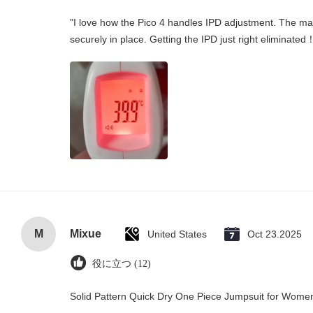
"I love how the Pico 4 handles IPD adjustment. The manu
securely in place. Getting the IPD just right eliminated
M
Mixue
United States
Oct 23.2025
役に立つ (12)
Solid Pattern Quick Dry One Piece Jumpsuit for Wom