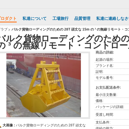
プロダクト
私達について
工場旅行
品質管理
私達に連絡しなさ
グラブ
バルク貨物ローディングのための 28T 頑丈な 15m の ³ の無線リモート・
バルク貨物ローディングのための 2
の ³ の無線リモート・コントロー
商品の詳細:
起源の場所:
ブランド名:
証明:
モデル番号:
お支払配送条件:
最小注文数量:
価格:
パッケージの詳細:
受渡し時間:
支払条件:
大画像 :
バルク貨物ローディングのための 28T 頑丈な
供給の能力: