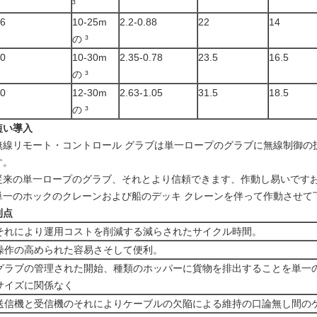
³
6
10-25m
2.2-0.88
22
14
の ³
0
10-30m
2.35-0.78
23.5
16.5
の ³
0
12-30m
2.63-1.05
31.5
18.5
の ³
短い導入
無線リモート・コントロール グラブは単一ロープのグラブに無線制御の
す。
従来の単一ロープのグラブ、それとより信頼できます、作動し易いです
単一のホックのクレーンおよび船のデッキ クレーンを伴って作動させて
利点
それにより運用コストを削減する減らされたサイクル時間。
操作の高められた容易さそして便利。
グラブの管理された開始、種類のホッパーに貨物を排出することを単一
サイズに関係なく
送信機と受信機のそれによりケーブルの欠陥による維持の口論無し間の