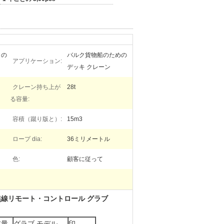
 の
バルク貨物船のための
アプリケーション:
デッキ クレーン
クレーン持ち上が
28t
る容量:
容積（蹴り版と）:
15m3
ロープ dia:
36ミリメートル
色:
顧客に従って
 の無線リモート・コントロール グラブ
重量
グラブ モデル
印