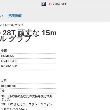
Japanese
い
見積依頼
コントロール グラブ
8T 頑丈な 15m
ル グラブ
中国
EUMESS
BV/CCS/CE
RC28-15-11
1 羽
negotiable
裸
30 日はの後のあなたの支払を受け取り
ました
T/T、L/C またはウェスタン・ユニオン
1 年ごとの 3,00pcs