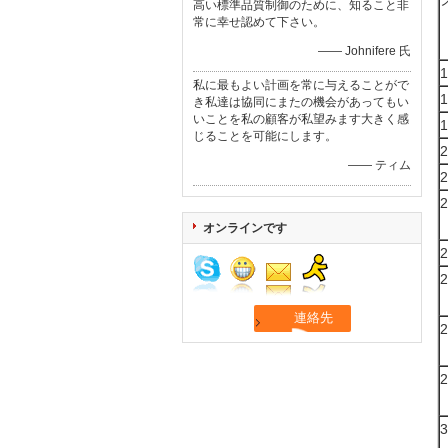
高い標準品質制御のために、知ること非
常に幸せ認めて下さい。
—— Johnifere 氏
1
私に最もよい計画を常に与えることがで
1
き私達は協同にまたの機会があってもい
いことを私の顧客が私望みます大きく感
1
じることを可能にします。
2
—— ティム
2
2
オンラインです
2
2
2
2
3