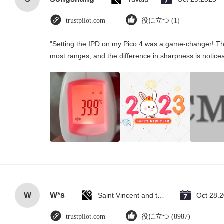
trustpilot.com
役に立つ (1)
"Setting the IPD on my Pico 4 was a game-changer! Th
most ranges, and the difference in sharpness is notice
W
W*s
Saint Vincent and the Grenadines
Oct 28.
trustpilot.com
役に立つ (8987)