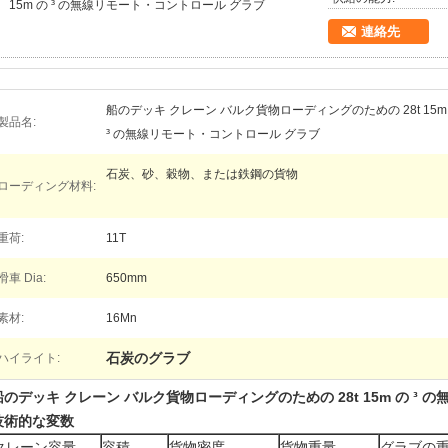
15m の ³ の無線リモート・コントロール グラブ
連絡先
船のデッキ クレーン バルク貨物ローディングのための 28t 15m
製品名:
³ の無線リモート・コントロール グラブ
石炭、砂、穀物、または鉄鋼の貨物
ローディング材料:
重荷:
11T
滑車 Dia:
650mm
素材:
16Mn
石炭のグラブ
ハイライト:
船のデッキ クレーン バルク貨物ローディングのための 28t 15m の ³
技術的な変数
クレーン容量
容積
貨物密度
貨物重量
グラブの