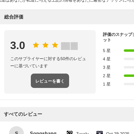
私達はあなたが私達に与える上記の情報をあなたに厳密なデッサンに与
総合評価
評価のスナップ
ット
3.0
5 星
このサプライヤーに対する50件のレビュ
4 星
ーに基づいています
3 星
2 星
レビューを書く
1 星
すべてのレビュー
S
Songshang
Tuvalu
Oct 29.2025