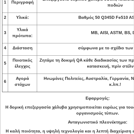
1
Περιγραφή
ποδιών
2
Υλικά:
Βαθμός 50 Q345D Fe510 A
Υλικά
3
ΜΒ, AISI, ASTM, BS, 
πρότυπα:
4
Διάσταση
σύμφωνα με το σχέδιο των
Ποιοτικός
Ζητάμε τη δοκιμή QA κάθε διαδικασίας των πρ
5
έλεγχος
κατασκευή, πρίν στέλ
Αγορά
Ηνωμένες Πολιτείες, Αυστραλία, Γερμανία, 
6
στόχων
κ.λπ.!
Εφαρμογές:
Η δομική επεξεργασία χάλυβα χρησιμοποιείται ευρέως για του
οργανισμούς τύπων.
Ανταγωνιστικό πλεονέκτημα:
Η καλή ποιότητα, η υψηλή τεχνολογία και η λεπτή διαχείριση 