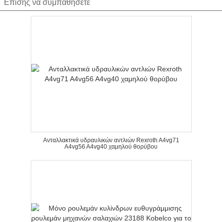
Επίσης να συμπαθήσετε
Ανταλλακτικά υδραυλικών αντλιών Rexroth A4vg71
A4vg56 A4vg40 χαμηλού θορύβου