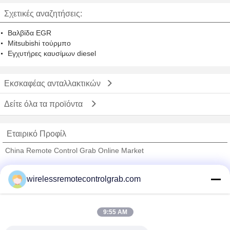
Σχετικές αναζητήσεις:
Βαλβίδα EGR
Mitsubishi τούρμπο
Εγχυτήρες καυσίμων diesel
Εκσκαφέας ανταλλακτικών
Δείτε όλα τα προϊόντα
Εταιρικό Προφίλ
China Remote Control Grab Online Market
Verified προμηθευτές
wirelessremotecontrolgrab.com
Trust Seal
Verified Suplier
9:55 AM
Σπίτι