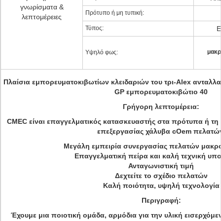
γνωρίσματα &
Πρότυπο ή μη τυπική:
λεπτομέρειες
Τύπος:
Ε
μακρ
Υψηλό φως:
Πλαίσια εμπορευματοκιβωτίων κλειδαριών του τρι-Alex ανταλλ
GP εμπορευματοκιβώτιο 40
Γρήγορη λεπτομέρεια:
CMEC είναι επαγγελματικός κατασκευαστής στα πρότυπα ή τη
επεξεργασίας χάλυβα cOem πελατώ
Μεγάλη εμπειρία συνεργασίας πελατών μακ
Επαγγελματική πείρα και καλή τεχνική υπ
Ανταγωνιστική τιμή
Δεχτείτε το σχέδιο πελατών
Καλή ποιότητα, υψηλή τεχνολογία
Περιγραφή:
Έχουμε μια ποιοτική ομάδα, αρμόδια για την υλική εισερχόμ