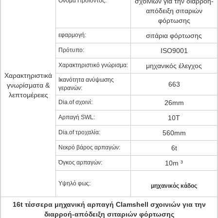
Όνομα Προϊόντος:
σχοινιών για την διαρροή-
απόδειξη σιταριών
φόρτωσης
εφαρμογή:
σιτάρια φόρτωσης
Πρότυπο:
ISO9001
Χαρακτηριστικό γνώρισμα:
μηχανικός έλεγχος
Χαρακτηριστικά
Ικανότητα ανύψωσης
663
γνωρίσματα &
γερανών:
λεπτομέρειες
Dia.of σχοινί:
26mm
Αρπαγή SWL:
10T
Dia.of τροχαλία:
560mm
Νεκρό βάρος αρπαγών:
6t
Όγκος αρπαγών:
10m ³
Υψηλό φως:
μηχανικός κάδος
16t τέσσερα μηχανική αρπαγή Clamshell σχοινιών για την
διαρροή-απόδειξη σιταριών φόρτωσης