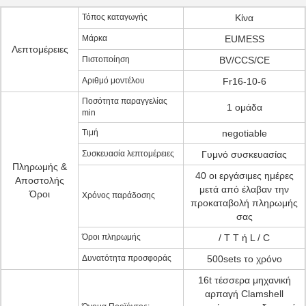
Τόπος καταγωγής
Κίνα
Μάρκα
EUMESS
Λεπτομέρειες
Πιστοποίηση
BV/CCS/CE
Αριθμό μοντέλου
Fr16-10-6
Ποσότητα παραγγελίας
1 ομάδα
min
Τιμή
negotiable
Συσκευασία λεπτομέρειες
Γυμνό συσκευασίας
Πληρωμής &
40 οι εργάσιμες ημέρες
Αποστολής
μετά από έλαβαν την
Όροι
Χρόνος παράδοσης
προκαταβολή πληρωμής
σας
Όροι πληρωμής
/ T T ή L / C
Δυνατότητα προσφοράς
500sets το χρόνο
16t τέσσερα μηχανική
αρπαγή Clamshell