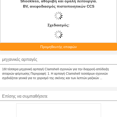
Shockless, αθόρυβη και ομαλή λειτουργία.
BV, ανεφοδιασμός πιστοποιητικών CCS
Σχεδιασμός:
Προμηθευτής επαφών
μηχανικές αρπαγές
16t τέσσερα μηχανική αρπαγή Clamshell σχοινιών για την διαρροή-απόδειξη
σιταριών φόρτωσης Περιγραφή: 1. Η αρπαγή Clamshell τεσσάρων σχοινιών
σχεδιάζεται γενικά για το χειρισμό της σκόνης και των λεπτών μαζικών ...
Επίσης να συμπαθήσετε