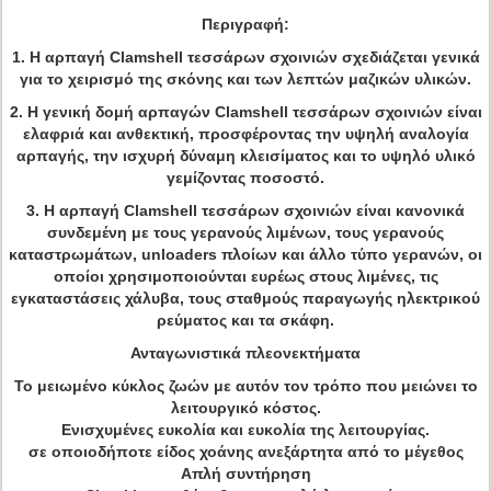
Περιγραφή:
1. Η αρπαγή Clamshell τεσσάρων σχοινιών σχεδιάζεται γενικά
για το χειρισμό της σκόνης και των λεπτών μαζικών υλικών.
2. Η γενική δομή αρπαγών Clamshell τεσσάρων σχοινιών είναι
ελαφριά και ανθεκτική, προσφέροντας την υψηλή αναλογία
αρπαγής, την ισχυρή δύναμη κλεισίματος και το υψηλό υλικό
γεμίζοντας ποσοστό.
3. Η αρπαγή Clamshell τεσσάρων σχοινιών είναι κανονικά
συνδεμένη με τους γερανούς λιμένων, τους γερανούς
καταστρωμάτων, unloaders πλοίων και άλλο τύπο γερανών, οι
οποίοι χρησιμοποιούνται ευρέως στους λιμένες, τις
εγκαταστάσεις χάλυβα, τους σταθμούς παραγωγής ηλεκτρικού
ρεύματος και τα σκάφη.
Ανταγωνιστικά πλεονεκτήματα
Το μειωμένο κύκλος ζωών με αυτόν τον τρόπο που μειώνει το
λειτουργικό κόστος.
Ενισχυμένες ευκολία και ευκολία της λειτουργίας.
σε οποιοδήποτε είδος χοάνης ανεξάρτητα από το μέγεθος
Απλή συντήρηση