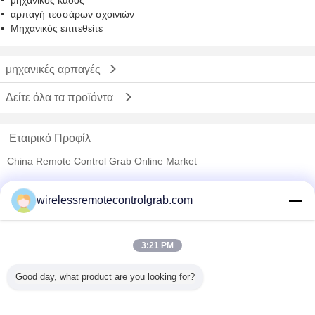
μηχανικός κάδος
αρπαγή τεσσάρων σχοινιών
Μηχανικός επιτεθείτε
μηχανικές αρπαγές
Δείτε όλα τα προϊόντα
Εταιρικό Προφίλ
China Remote Control Grab Online Market
Verified προμηθευτές
wirelessremotecontrolgrab.com
Trust Seal
Verified Suplier
3:21 PM
Σπίτι
Good day, what product are you looking for?
Όλα τα Προϊόντα
Περίπου εμείς