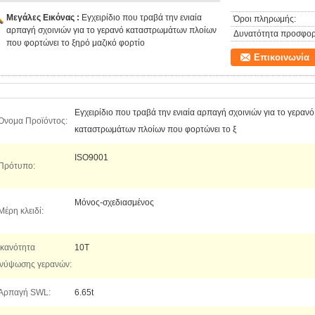
Μεγάλες Εικόνας :
Εγχειρίδιο που τραβά την ενιαία
Όροι πληρωμής:
αρπαγή σχοινιών για το γερανό καταστρωμάτων πλοίων
Δυνατότητα προσφορ
που φορτώνει το ξηρό μαζικό φορτίο
Επικοινωνία
Εγχειρίδιο που τραβά την ενιαία αρπαγή σχοινιών για το γερανό
Όνομα Προϊόντος:
καταστρωμάτων πλοίων που φορτώνει το ξ
ISO9001
Πρότυπο:
Μόνος-σχεδιασμένος
Μέρη κλειδί:
Ικανότητα
10T
νύψωσης γερανών:
Αρπαγή SWL:
6.65t