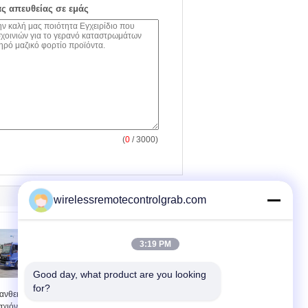
ας απευθείας σε εμάς
(
0
/ 3000)
wirelessremotecontrolgrab.com
3:19 PM
Good day, what product are you looking 
for?
 ανθεκτικό φορτηγό
Η ενιαία
αχιόνων αρθρώσεων
αρπαγή/Clamshell