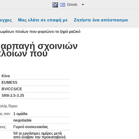
Greek
λεγχος
Μας ελάτε σε επαφή με
Ζητήστε ένα απόσπασμα
τρωμάτων πλοίων που φορτώνει το ξηρό μαζικό
α αρπαγή σχοινιών
πλοίων που
Κίνα
EUMESS
BV/CCS/CE
SR8-2.5-3.35
λής Όροι:
ς min:
1 ομάδα
negotiable
ιες:
Γυμνό συσκευασίας
50 οι εργάσιμες ημέρες μετά
από έλαβαν την προκαταβολή