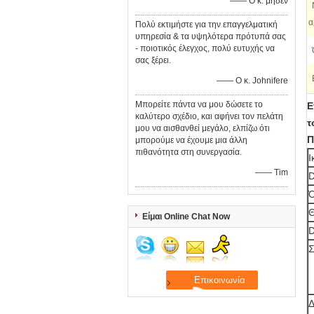
—— Ο κ. μηδέν
α
Πολύ εκτιμήστε για την επαγγελματική
υπηρεσία & τα υψηλότερα πρότυπά σας
- ποιοτικός έλεγχος, πολύ ευτυχής να
σας ξέρει.
—— Ο κ. Johnifere
Μπορείτε πάντα να μου δώσετε το
Ε
καλύτερο σχέδιο, και αφήνει τον πελάτη
τ
μου να αισθανθεί μεγάλο, ελπίζω ότι
Π
μπορούμε να έχουμε μια άλλη
πιθανότητα στη συνεργασία.
Ι
—— Tim
D
Ό
Είμαι Online Chat Now
D
Σ
Δ