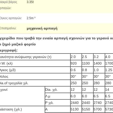
Νεκρό βάρος
3.35t
ρπαγών:
Όγκος αρπαγών:
2.5m ³
μηχανική αρπαγή
Επισημαίνω:
γχειρίδιο που τραβά την ενιαία αρπαγή σχοινιών για το γεραν
ο ξηρό μαζικό φορτίο
εριγραφή:
κανότητα ανύψωσης γερανών (τ)
2.0
2.5
3.2
4.0
.W. (κλ)
920
1100
1400
170
γκος (μ3)
0.6
0.8
1.0
1.25
Θόλος
30°
30°
30°
30°
ia.of τροχαλία χιλ.
250
250
280
280
χοινί
Dia. χιλ.
12
12
12
14
Λ μ
6.0
6.0
6.5
6.5
Ρ χιλ.
2440
2440
2740
274
ιάσταση (χιλ.)
Α
5130
5150
5700
573