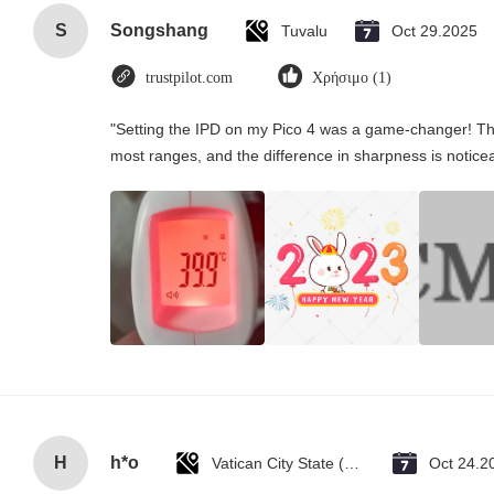
S
Songshang
Tuvalu
Oct 29.2025
trustpilot.com
Χρήσιμο (1)
"Setting the IPD on my Pico 4 was a game-changer! Th
most ranges, and the difference in sharpness is notice
H
h*o
Vatican City State (Holy See)
Oct 24.2