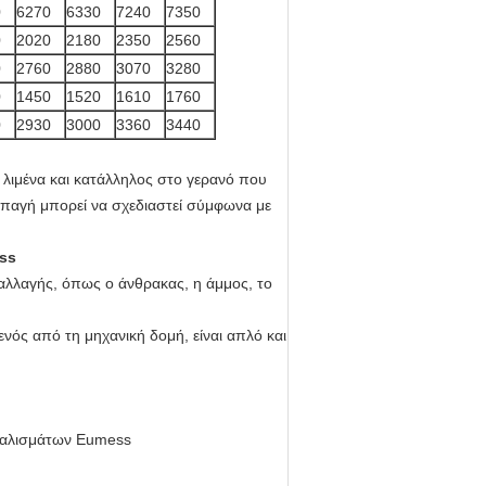
0
6270
6330
7240
7350
0
2020
2180
2350
2560
0
2760
2880
3070
3280
0
1450
1520
1610
1760
0
2930
3000
3360
3440
λιμένα και κατάλληλος στο γερανό που
αρπαγή μπορεί να σχεδιαστεί σύμφωνα με
ss
παλλαγής, όπως ο άνθρακας, η άμμος, το
νός από τη μηχανική δομή, είναι απλό και
ψαλισμάτων Eumess