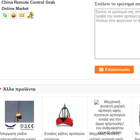
China Remote Control Grab
Στείλετε το ερώτημά σ
Online Market
Άλλα προϊόντα
Ασύρματη ραδιο
Ενιαίος κάδος αρπαγών
Μηχανική ανοικτή
Το
τηλεχειριζόμενη ενιαία
σχοινιών
μαζική αρπαγή αφής
βρ