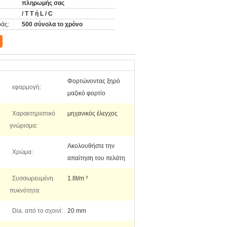
πληρωμής σας
/ T T ή L / C
άς:
500 σύνολα το χρόνο
Φορτώνοντας ξηρό
εφαρμογή:
μαζικό φορτίο
Χαρακτηριστικό
μηχανικός έλεγχος
γνώρισμα:
Ακολουθήστε την
Χρώμα:
απαίτηση του πελάτη
Συσσωρευμένη
1.8t/m ³
πυκνότητα:
Dia. από το σχοινί:
20 mm