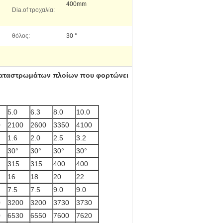
400mm
Dia.of τροχαλία:
θόλος:
30 °
ό καταστρωμάτων πλοίων που φορτώνει
5.0
6.3
8.0
10.0
0
2100
2600
3350
4100
1.6
2.0
2.5
3.2
30°
30°
30°
30°
315
315
400
400
16
18
20
22
7.5
7.5
9.0
9.0
0
3200
3200
3730
3730
0
6530
6550
7600
7620