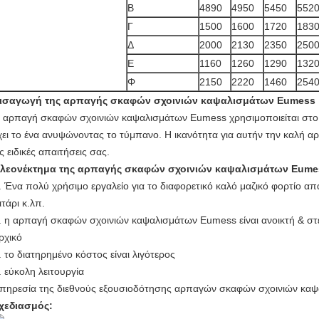
Β
4890
4950
5450
552
Γ
1500
1600
1720
183
Δ
2000
2130
2350
250
Ε
1160
1260
1290
132
Φ
2150
2220
1460
254
ισαγωγή της αρπαγής σκαφών σχοινιών καψαλισμάτων Eumess
 αρπαγή σκαφών σχοινιών καψαλισμάτων Eumess χρησιμοποιείται στο 
χει το ένα ανυψώνοντας το τύμπανο. Η ικανότητα για αυτήν την καλή 
ις ειδικές απαιτήσεις σας.
λεονέκτημα της αρπαγής σκαφών σχοινιών καψαλισμάτων Eume
. Ένα πολύ χρήσιμο εργαλείο για το διαφορετικό καλό μαζικό φορτίο α
ιτάρι κ.λπ.
. η αρπαγή σκαφών σχοινιών καψαλισμάτων Eumess είναι ανοικτή & στε
ρχικό
. το διατηρημένο κόστος είναι λιγότερος
. εύκολη λειτουργία
πηρεσία της διεθνούς εξουσιοδότησης αρπαγών σκαφών σχοινιών κα
χεδιασμός: