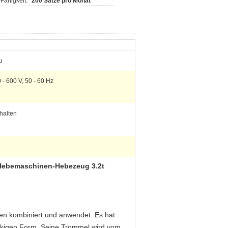
Fähigkeit:
200 Sätze pro Monat
u
 - 600 V, 50 - 60 Hz
halten
-Hebemaschinen-Hebezeug 3.2t
ien kombiniert und anwendet. Es hat
eckigen Form. Seine Trommel wird vom