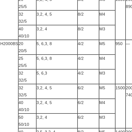
25/5
89
32
3,2, 4, 5
8/2
M4
32/5
40
3,2, 4
8/2
M3
40/10
ZH2000BS
20
5, 6,3, 8
4/2
M5
950
—
20/5
25
5, 6,3, 8
4/2
M4
25/5
32
5, 6,3
4/2
M3
32/5
32
3,2, 4, 5
6/2
M5
1500
20
32/5
74
40
3,2, 4, 5
6/2
M4
40/10
50
3,2, 4
6/2
M3
50/10