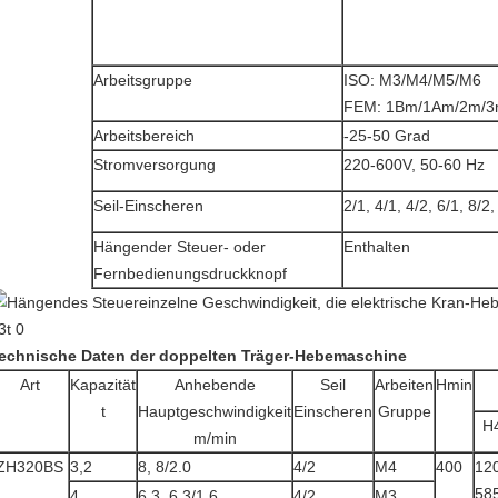
Arbeitsgruppe
ISO: M3/M4/M5/M6
FEM: 1Bm/1Am/2m/
Arbeitsbereich
-25-50 Grad
Stromversorgung
220-600V, 50-60 Hz
Seil-Einscheren
2/1, 4/1, 4/2, 6/1, 8/2,
Hängender Steuer- oder
Enthalten
Fernbedienungsdruckknopf
echnische Daten der doppelten Träger-Hebemaschine
Art
Kapazität
Anhebende
Seil
Arbeiten
Hmin
t
Hauptgeschwindigkeit
Einscheren
Gruppe
H
m/min
ZH320BS
3,2
8, 8/2.0
4/2
M4
400
12
58
4
6,3, 6.3/1.6
4/2
M3