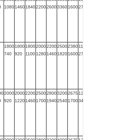
0
1080
1460
1840
2200
2600
3360
1600
275
1800
1800
1800
2000
2200
2500
2380
1140
4000
740
920
1100
1280
1460
1820
1600
275
00
2000
2000
2200
2500
2800
3200
2675
1225
5000
0
920
1220
1460
1700
1940
2540
1700
345