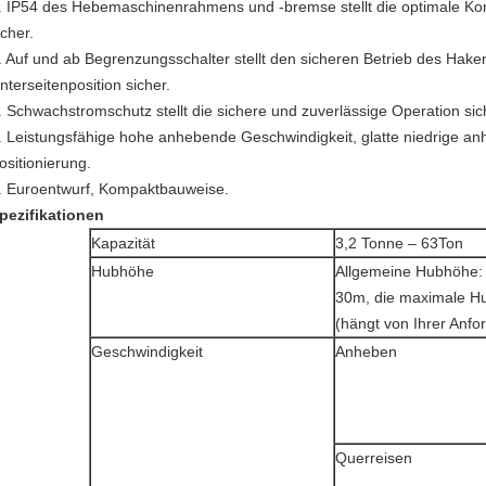
. IP54 des Hebemaschinenrahmens und -bremse stellt die optimale Kor
icher.
. Auf und ab Begrenzungsschalter stellt den sicheren Betrieb des Hake
nterseitenposition sicher.
. Schwachstromschutz stellt die sichere und zuverlässige Operation sic
. Leistungsfähige hohe anhebende Geschwindigkeit, glatte niedrige a
ositionierung.
. Euroentwurf, Kompaktbauweise.
pezifikationen
Kapazität
3,2 Tonne – 63Ton
Hubhöhe
Allgemeine Hubhöhe: 4
30m, die maximale H
(hängt von Ihrer Anfo
Geschwindigkeit
Anheben
Querreisen