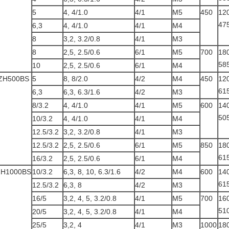
5
4, 4/1.0
4/1
M5
450
12
47
6,3
4, 4/1.0
4/1
M4
8
3,2, 3.2/0.8
4/1
M3
8
2,5, 2.5/0.6
6/1
M5
700
18
58
10
2,5, 2.5/0.6
6/1
M4
ZH500BS
5
8, 8/2.0
4/2
M4
450
12
61
6,3
6,3, 6.3/1.6
4/2
M3
8/3.2
4, 4/1.0
4/1
M5
600
14
50
10/3.2
4, 4/1.0
4/1
M4
12.5/3.2
3,2, 3.2/0.8
4/1
M3
12.5/3.2
2,5, 2.5/0.6
6/1
M5
850
18
61
16/3.2
2,5, 2.5/0.6
6/1
M4
ZH1000BS
10/3.2
6,3, 8, 10, 6.3/1.6
4/2
M4
600
14
61
12.5/3.2
6,3, 8
4/2
M3
16/5
3,2, 4, 5, 3.2/0.8
4/1
M5
700
16
51
20/5
3,2, 4, 5, 3.2/0.8
4/1
M4
25/5
3,2, 4
4/1
M3
1000
18