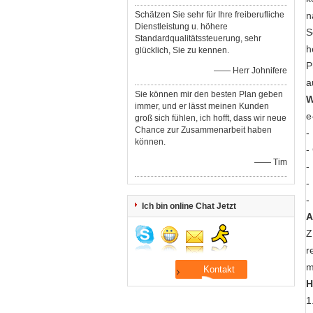
Schätzen Sie sehr für Ihre freiberufliche
n
Dienstleistung u. höhere
S
Standardqualitätssteuerung, sehr
h
glücklich, Sie zu kennen.
P
—— Herr Johnifere
a
Sie können mir den besten Plan geben
W
immer, und er lässt meinen Kunden
e
groß sich fühlen, ich hofft, dass wir neue
Chance zur Zusammenarbeit haben
-
können.
-
—— Tim
-
-
-
Ich bin online Chat Jetzt
A
Z
r
m
H
1