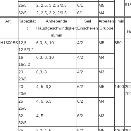
61
25/5
2, 2,5, 3,2, 2/0.5
6/1
M5
32/5
2, 2,5, 3,2, 2/0.5
6/1
M4
Art
Kapazität
Anhebende
Seil
Arbeiten
Hmin
t
Hauptgeschwindigkeit
Einscheren
Gruppe
H
m/min
ZH1600BS
12,5
6,3, 8, 10
4/2
M5
850
—
12.5/3.2
16
6,3, 8, 10
4/2
M4
16/3.2
20
6,3, 8
4/2
M3
20/5
20
4, 5, 6,3
6/2
M5
1400
20
20/5
70
25
4, 5, 6,3
6/2
M4
25/5
32
4, 5
6/2
M3
32/5
25
3,2, 4, 5
8/2
M5
1300
20