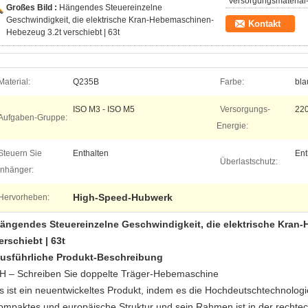
Versorgungsmaterial-
Großes Bild :
Hängendes Steuereinzelne
Geschwindigkeit, die elektrische Kran-Hebemaschinen-
Kontakt
Hebezeug 3.2t verschiebt | 63t
Material:
Q235B
Farbe:
bla
ISO M3 - ISO M5
Versorgungs-
220
Aufgaben-Gruppe:
Energie:
Steuern Sie
Enthalten
Ent
Überlastschutz:
nhänger:
High-Speed-Hubwerk
Hervorheben:
ängendes Steuereinzelne Geschwindigkeit, die elektrische Kran
erschiebt | 63t
usführliche Produkt-Beschreibung
H – Schreiben Sie doppelte Träger-Hebemaschine
s ist ein neuentwickeltes Produkt, indem es die Hochdeutschtechnolog
ompaktes und europäische Struktur und sein Rahmen ist in der recht