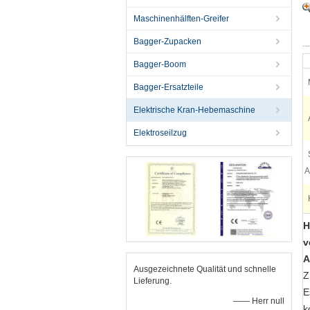
Maschinenhälften-Greifer
Bagger-Zupacken
Bagger-Boom
Bagger-Ersatzteile
Elektrische Kran-Hebemaschine
Elektroseilzug
A
H
v
A
Ausgezeichnete Qualität und schnelle
Z
Lieferung.
E
—— Herr null
k