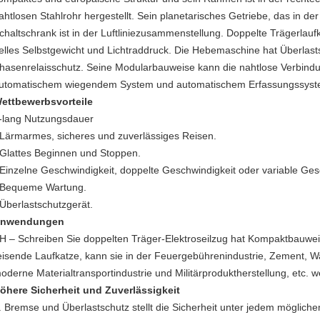
ahtlosen Stahlrohr hergestellt. Sein planetarisches Getriebe, das in der
chaltschrank ist in der Luftliniezusammenstellung. Doppelte Trägerlau
elles Selbstgewicht und Lichtraddruck. Die Hebemaschine hat Überlast
hasenrelaisschutz. Seine Modularbauweise kann die nahtlose Verbindu
utomatischem wiegendem System und automatischem Erfassungssyste
ettbewerbsvorteile
-lang Nutzungsdauer
 Lärmarmes, sicheres und zuverlässiges Reisen.
 Glattes Beginnen und Stoppen.
 Einzelne Geschwindigkeit, doppelte Geschwindigkeit oder variable Ge
 Bequeme Wartung.
 Überlastschutzgerät.
nwendungen
H – Schreiben Sie doppelten Träger-Elektroseilzug hat Kompaktbauweis
eisende Laufkatze, kann sie in der Feuergebührenindustrie, Zement, Was
oderne Materialtransportindustrie und Militärproduktherstellung, etc. wei
öhere Sicherheit und Zuverlässigkeit
. Bremse und Überlastschutz stellt die Sicherheit unter jedem möglich