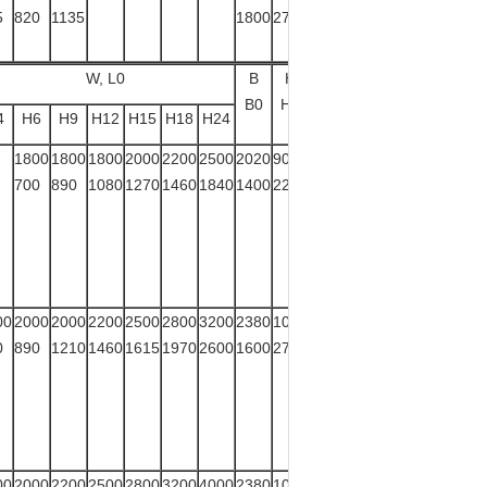
5
820
1135
1800
275
W, L0
B
H
Gewicht
B0
H1
Kilogramm
4
H6
H9
H12
H15
H18
H24
1800
1800
1800
2000
2200
2500
2020
905
3000
700
890
1080
1270
1460
1840
1400
222
00
2000
2000
2200
2500
2800
3200
2380
1010
3600
0
890
1210
1460
1615
1970
2600
1600
275
00
2000
2200
2500
2800
3200
4000
2380
1010
4000