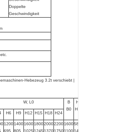
Doppelte
Geschwindigkeit
3m
 etc.
W, L0
B
H
B1
Gewicht
B0
H1
Kilogramm
4
H6
H9
H12
H15
H18
H24
00
1200
1400
1600
1800
2000
2200
1600
580
—
650
5
695
805
1025
1245
1370
1750
1100
146