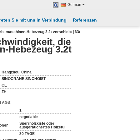
German
reten Sie mit uns in Verbindung
Referenzen
ebemaschinen-Hebezeug 3.2t verschiebt | 63t
windigkeit, die
n-Hebezeug 3.2t
Hangzhou, China
SINOCRANE SINOHOIST
CE
ZH
d AGB:
1
negotiable
Sperrholzkiste oder
ionen:
ausgeräuchertes Holzetui
30 TAGE