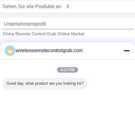
Sehen Sie alle Produkte an
Unternehmensprofil
China Remote Control Grab Online Market
Überprüfte Lieferanten
wirelessremotecontrolgrab.com
Trust Seal
Verified Suplier
4:15 PM
Nach Hause
Good day, what product are you looking for?
Alle Produkte
Über uns
Kontakt
Referenzen