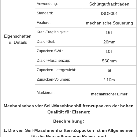
Anwendung:
Schüttgutfrachtladen
Standard:
ISO9001
Feature:
mechanische Steuerung
Kran-Tragfähigkeit:
16T
Eigenschaften
Dia.of-Seil:
26mm
u. Details
Zupacken SWL:
10T
Dia.of-Flaschenzug:
560mm
Zupacken-Leergewicht:
6t
Zupacken-Volumen:
³ 10m
Markieren:
mechanischer Eimer
Mechanisches vier Seil-Maschinenhälftenzupacken der hohen
Qualität für Eisenerz
Beschreibung:
1. Die vier Seil-Maschinenhälften-Zupacken ist im Allgemeinen
für die Behandlung von Pulver- und