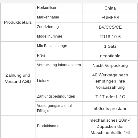
Herkunftsort
China
Markenname
EUMESS
Produktdetails
Zertifizierung
BV/CCS/CE
Modellnummer
FR16-10-6
Min Bestellmenge
1 Satz
Preis
negotiable
Verpackung Informationen
Nackt Verpackung
40 Werktage nach
Zahlung und
Lieferzeit
empfingen Ihre
Versand AGB
Vorauszahlung
Zahlungsbedingungen
T / T oder L / C
Versorgungsmaterial-
500sets pro Jahr
Fähigkeit
mechanisches 10m-³
Produktname:
Zupacken der
Maschinenhälfte 16t